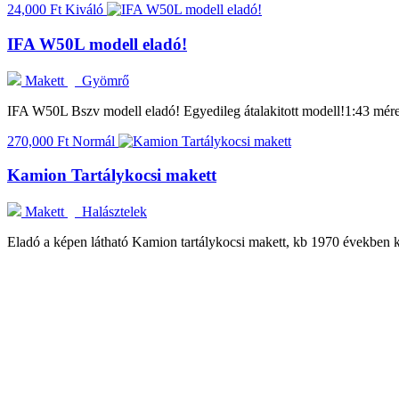
24,000 Ft
Kiváló
IFA W50L modell eladó!
Makett
Gyömrő
IFA W50L Bszv modell eladó! Egyedileg átalakitott modell!1:43 mér
270,000 Ft
Normál
Kamion Tartálykocsi makett
Makett
Halásztelek
Eladó a képen látható Kamion tartálykocsi makett, kb 1970 években ké