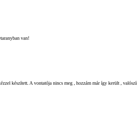
etaranyban van!
zzel készített. A vontatója nincs meg , hozzám már így került , valós