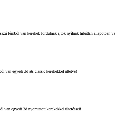
zú fémből van kerekek fordulnak ajtók nyílnak hibátlan állapotban v
 van egyedi 3d ats classic kerekekkel ültetve!
 van egyedi 3d nyomtatott kerekekkel ültetéssel!