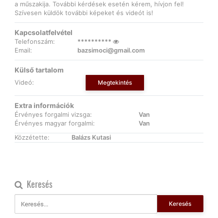
a műszakija. További kérdések esetén kérem, hívjon fel!
Szívesen küldök további képeket és videót is!
Kapcsolatfelvétel
Telefonszám:
**********
Email:
bazsimoci@gmail.com
Külső tartalom
Videó:
Megtekintés
Extra információk
Érvényes forgalmi vizsga:
Van
Érvényes magyar forgalmi:
Van
Közzétette:
Balázs Kutasi
Keresés
Keresés