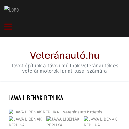
Veteránautó.hu
Jövőt építünk a távoli múltnak veteránautók és
veteránmotorok fanatikusai számára
JAWA LIBENAK REPLIKA