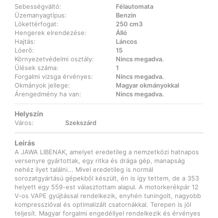
Sebességváltó:
Félautomata
Üzemanyagtípus:
Benzin
Lökettérfogat:
250 cm3
Hengerek elrendezése:
Álló
Hajtás:
Láncos
Lóerő:
15
Környezetvédelmi osztály:
Nincs megadva.
Ülések száma:
1
Forgalmi vizsga érvényes:
Nincs megadva.
Okmányok jellege:
Magyar okmányokkal
Árengedmény ha van:
Nincs megadva.
Helyszín
Város:
Szekszárd
Leírás
A JAWA LIBENAK, amelyet eredetileg a nemzetközi hatnapos
versenyre gyártottak, egy ritka és drága gép, manapság
nehéz ilyet találni... Mivel eredetileg is normál
sorozatgyártású gépekből készült, én is így tettem, de a 353
helyett egy 559-est választottam alapul. A motorkerékpár 12
V-os VAPE gyújtással rendelkezik, enyhén tuningolt, nagyobb
kompresszióval és optimalizált csatornákkal. Terepen is jól
teljesít. Magyar forgalmi engedéllyel rendelkezik és érvényes