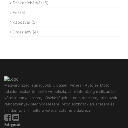
Székesfehérvár
(6)
Érd
(5)
Kaposvár
(5)
Oroszlány
(4)
Magyarország legnagyobb Oldtimer, Veterán Autó és Motor
tulajdonosokat tömörítő weboldala, ahol lehetőség nyílik adás-
vétel lebonyolitására, büszkeségeitek bemutatására, találkozók-
rendezvények meghirdetésére, retro eszközök árusítására és
mindenre, ami méltó a veteránautó.hu oldalához.
Kategóriák