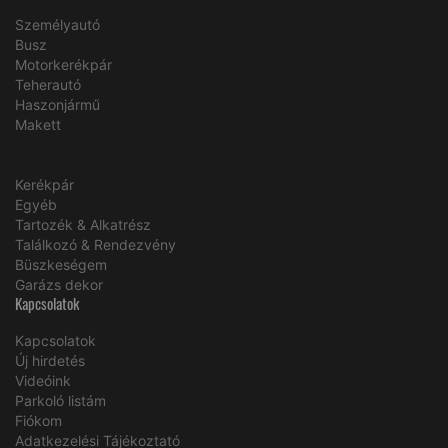
Személyautó
Busz
Motorkerékpár
Teherautó
Haszonjármű
Makett
Kerékpár
Egyéb
Tartozék & Alkatrész
Találkozó & Rendezvény
Büszkeségem
Garázs dekor
Kapcsolatok
Kapcsolatok
Új hirdetés
Videóink
Parkoló listám
Fiókom
Adatkezelési Tájékoztató