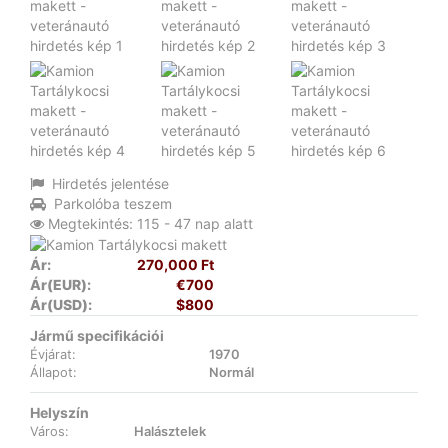
Hirdetés jelentése
Parkolóba teszem
Megtekintés: 115 - 47 nap alatt
Ár:
270,000 Ft
Ár(EUR):
€700
Ár(USD):
$800
Jármű specifikációi
Évjárat:
1970
Állapot:
Normál
Helyszín
Város:
Halásztelek