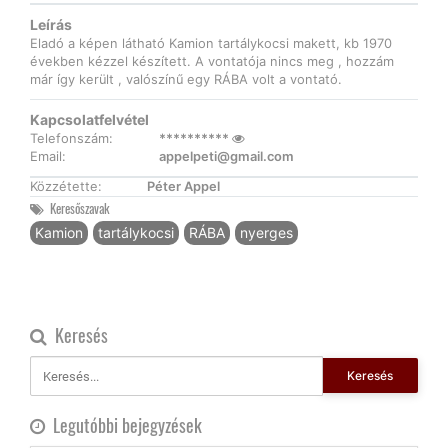
Leírás
Eladó a képen látható Kamion tartálykocsi makett, kb 1970
években kézzel készített. A vontatója nincs meg , hozzám
már így került , valószínű egy RÁBA volt a vontató.
Kapcsolatfelvétel
Telefonszám:
**********
Email:
appelpeti@gmail.com
Közzétette:
Péter Appel
Keresőszavak
Kamion
tartálykocsi
RÁBA
nyerges
Keresés
Keresés
Legutóbbi bejegyzések