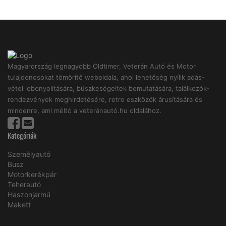
Magyarország legnagyobb Oldtimer, Veterán Autó és Motor
tulajdonosokat tömörítő weboldala, ahol lehetőség nyílik adás-
vétel lebonyolitására, büszkeségeitek bemutatására, találkozók-
rendezvények meghirdetésére, retro eszközök árusítására és
mindenre, ami méltó a veteránautó.hu oldalához.
Kategóriák
Személyautó
Busz
Motorkerékpár
Teherautó
Haszonjármű
Makett