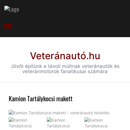
Veteránautó.hu
Jövőt építünk a távoli múltnak veteránautók és
veteránmotorok fanatikusai számára
Kamion Tartálykocsi makett