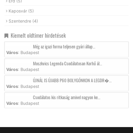
Érd
(5)
Kaposvár
(5)
Szentendre
(4)
Kiemelt oldtimer hirdetések
Még az igazi forma teljesen gyári állap...
Város
: Budapest
Moszkvics Legenda Csodálatosan Korhű ál...
Város
: Budapest
ÚJNÁL IS ÚJABB P60 BOLYGÓNKON A LEGDR�...
Város
: Budapest
Csodálatos kis ritkaság amivel nagyon ke...
Város
: Budapest