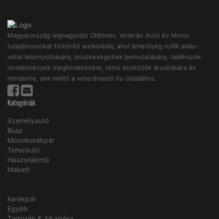
Magyarország legnagyobb Oldtimer, Veterán Autó és Motor
tulajdonosokat tömörítő weboldala, ahol lehetőség nyílik adás-
vétel lebonyolitására, büszkeségeitek bemutatására, találkozók-
rendezvények meghirdetésére, retro eszközök árusítására és
mindenre, ami méltó a veteránautó.hu oldalához.
Kategóriák
Személyautó
Busz
Motorkerékpár
Teherautó
Haszonjármű
Makett
Kerékpár
Egyéb
Tartozék & Alkatrész