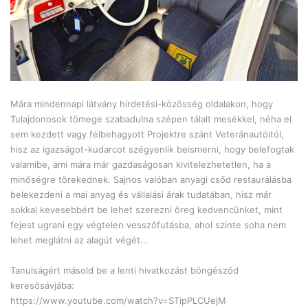
Mára mindennapi látvány hirdetési-közösség oldalakon, hogy
Tulajdonosok tömege szabadulna szépen tálalt mesékkel, néha el
sem kezdett vagy félbehagyott Projektre szánt Veteránautóitól,
hisz az igazságot-kudarcot szégyenlik beismerni, hogy belefogtak
valamibe, ami mára már gazdaságosan kivitelezhetetlen, ha a
minőségre törekednek. Sajnos valóban anyagi csőd restaurálásba
belekezdeni a mai anyag és vállalási árak tudatában, hisz már
sokkal kevesebbért be lehet szerezni öreg kedvencünket, mint
fejest ugrani egy végtelen vesszőfutásba, ahol szinte soha nem
lehet meglátni az alagút végét...
Tanulságért másold be a lenti hivatkozást böngésződ
keresősávjába:
https://www.youtube.com/watch?v=STipPLCUejM