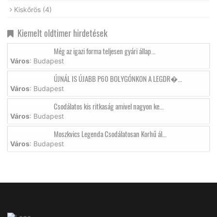
Kiskőrös
(4)
Kiemelt oldtimer hirdetések
Még az igazi forma teljesen gyári állap...
Város
: Budapest
ÚJNÁL IS ÚJABB P60 BOLYGÓNKON A LEGDR�...
Város
: Budapest
Csodálatos kis ritkaság amivel nagyon ke...
Város
: Budapest
Moszkvics Legenda Csodálatosan Korhű ál...
Város
: Budapest