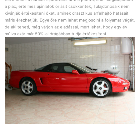
a piac, értelmes ajánlatok óriásit csökkentek, Tulajdonosaik nem
kívánják értékesíteni őket, aminek drasztikus árfelhajtó hatásait
máris érezhetjük. Egyelőre nem lehet megjósolni a folyamat végét,
de aki teheti, még várjon az eladással, mert lehet, hogy egy év
múlva akár már 50%-al drágábban tudja értékesíteni.