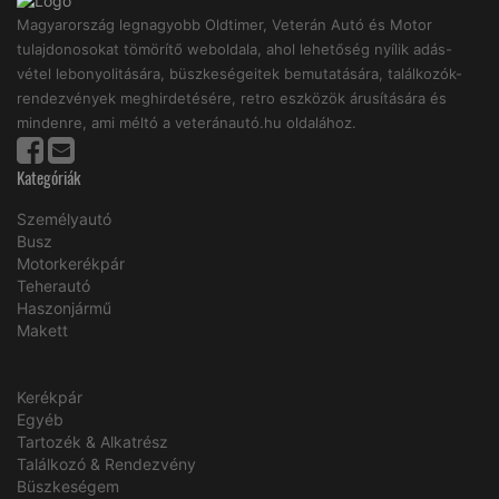
Magyarország legnagyobb Oldtimer, Veterán Autó és Motor
tulajdonosokat tömörítő weboldala, ahol lehetőség nyílik adás-
vétel lebonyolitására, büszkeségeitek bemutatására, találkozók-
rendezvények meghirdetésére, retro eszközök árusítására és
mindenre, ami méltó a veteránautó.hu oldalához.
Kategóriák
Személyautó
Busz
Motorkerékpár
Teherautó
Haszonjármű
Makett
Kerékpár
Egyéb
Tartozék & Alkatrész
Találkozó & Rendezvény
Büszkeségem