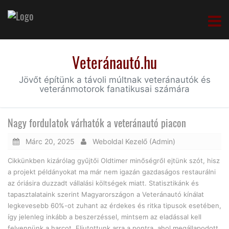
Veteránautó.hu
Jövőt építünk a távoli múltnak veteránautók és
veteránmotorok fanatikusai számára
Nagy fordulatok várhatók a veteránautó piacon
Márc 20, 2025
Weboldal Kezelő (Admin)
Cikkünkben kizárólag gyűjtői Oldtimer minőségről ejtünk szót, hisz
a projekt példányokat ma már nem igazán gazdaságos restaurálni
az óriásira duzzadt vállalási költségek miatt. Statisztikánk és
tapasztalataink szerint Magyarországon a Veteránautó kínálat
legkevesebb 60%-ot zuhant az érdekes és ritka tipusok esetében,
így jelenleg inkább a beszerzéssel, mintsem az eladással kell
felvennünk a harcot. Eljutottunk arra a pontra, ahol megállapodott