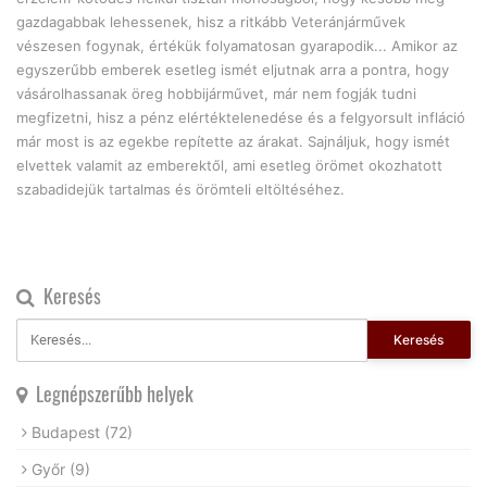
gazdagabbak lehessenek, hisz a ritkább Veteránjárművek
vészesen fogynak, értékük folyamatosan gyarapodik... Amikor az
egyszerűbb emberek esetleg ismét eljutnak arra a pontra, hogy
vásárolhassanak öreg hobbijárművet, már nem fogják tudni
megfizetni, hisz a pénz elértéktelenedése és a felgyorsult infláció
már most is az egekbe repítette az árakat. Sajnáljuk, hogy ismét
elvettek valamit az emberektől, ami esetleg örömet okozhatott
szabadidejük tartalmas és örömteli eltöltéséhez.
Keresés
Keresés
Legnépszerűbb helyek
Budapest
(72)
Győr
(9)