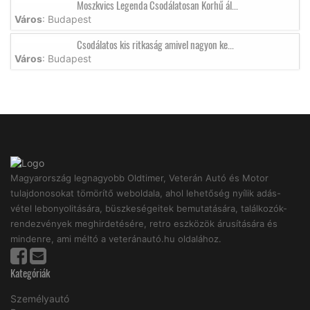
Moszkvics Legenda Csodálatosan Korhű ál...
Város
: Budapest
Csodálatos kis ritkaság amivel nagyon ke...
Város
: Budapest
Magyarország legnagyobb Oldtimer, Veterán Autó és Motor
tulajdonosokat tömörítő weboldala, ahol lehetőség nyílik adás-
vétel lebonyolitására, büszkeségeitek bemutatására, találkozók-
rendezvények meghirdetésére, retro eszközök árusítására és
mindenre, ami méltó a veteránautó.hu oldalához.
Kategóriák
Személyautó