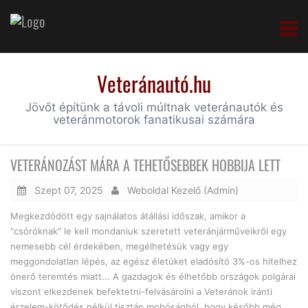
Veteránautó.hu
Jövőt építünk a távoli múltnak veteránautók és
veteránmotorok fanatikusai számára
VETERÁNOZÁST MÁRA A TEHETŐSEBBEK HOBBIJA LETT
Szept 07, 2025
Weboldal Kezelő (Admin)
Megkezdődött egy sajnálatos átállási időszak, amikor a
"csóróknak" le kell mondaniuk szeretett veteránjárműveikről egy
nemesebb cél érdekében, megélhetésük vagy egy
meggondolatlan lépés, az egész életüket eladósító 3%-os hitelhez
önerő teremtés miatt... A gazdagok és élhetőbb országok polgárai
viszont elkezdenek befektetni-felvásárolni a Veteránok iránti
érzelem-kötődés nélkül tisztán mohóságból, hogy később még