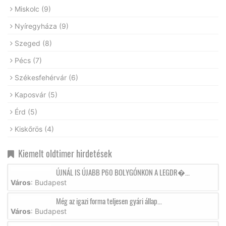
Miskolc
(9)
Nyíregyháza
(9)
Szeged
(8)
Pécs
(7)
Székesfehérvár
(6)
Kaposvár
(5)
Érd
(5)
Kiskőrös
(4)
Kiemelt oldtimer hirdetések
ÚJNÁL IS ÚJABB P60 BOLYGÓNKON A LEGDR�...
Város
: Budapest
Még az igazi forma teljesen gyári állap...
Város
: Budapest