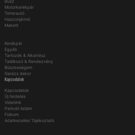
Busz
Motorkerékpár
Teherautó
Haszonjármű
Makett
Kerékpár
Egyéb
Tartozék & Alkatrész
Találkozó & Rendezvény
Büszkeségem
Garázs dekor
Kapcsolatok
Kapcsolatok
Új hirdetés
Videóink
Parkoló listám
Fiókom
Adatkezelési Tájékoztató