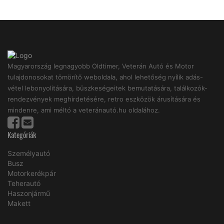
Magyarország legnagyobb Oldtimer, Veterán Autó és Motor
tulajdonosokat tömörítő weboldala, ahol lehetőség nyílik adás-
vétel lebonyolitására, büszkeségeitek bemutatására, találkozók-
rendezvények meghirdetésére, retro eszközök árusítására és
mindenre, ami méltó a veteránautó.hu oldalához.
Kategóriák
Személyautó
Busz
Motorkerékpár
Teherautó
Haszonjármű
Makett