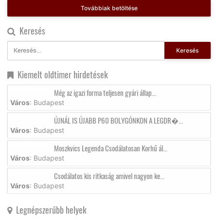
Továbbiak betöltése
Keresés
Keresés
Kiemelt oldtimer hirdetések
Még az igazi forma teljesen gyári állap...
Város
: Budapest
ÚJNÁL IS ÚJABB P60 BOLYGÓNKON A LEGDR�...
Város
: Budapest
Moszkvics Legenda Csodálatosan Korhű ál...
Város
: Budapest
Csodálatos kis ritkaság amivel nagyon ke...
Város
: Budapest
Legnépszerűbb helyek