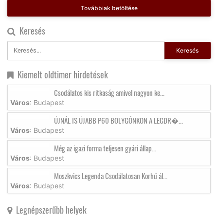
Továbbiak betöltése
Keresés
Keresés
Kiemelt oldtimer hirdetések
Csodálatos kis ritkaság amivel nagyon ke...
Város
: Budapest
ÚJNÁL IS ÚJABB P60 BOLYGÓNKON A LEGDR�...
Város
: Budapest
Még az igazi forma teljesen gyári állap...
Város
: Budapest
Moszkvics Legenda Csodálatosan Korhű ál...
Város
: Budapest
Legnépszerűbb helyek