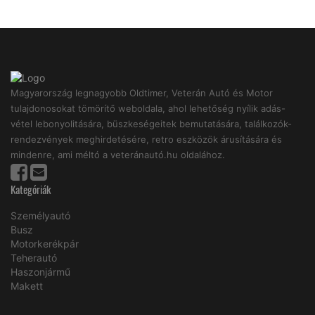
Magyarország legnagyobb Oldtimer, Veterán Autó és Motor
tulajdonosokat tömörítő weboldala, ahol lehetőség nyílik adás-
vétel lebonyolitására, büszkeségeitek bemutatására, találkozók-
rendezvények meghirdetésére, retro eszközök árusítására és
mindenre, ami méltó a veteránautó.hu oldalához.
Kategóriák
Személyautó
Busz
Motorkerékpár
Teherautó
Haszonjármű
Makett