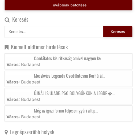
Továbbiak betöltése
Keresés
Keresés
Kiemelt oldtimer hirdetések
Csodálatos kis ritkaság amivel nagyon ke...
Város
: Budapest
Moszkvics Legenda Csodálatosan Korhű ál...
Város
: Budapest
ÚJNÁL IS ÚJABB P60 BOLYGÓNKON A LEGDR�...
Város
: Budapest
Még az igazi forma teljesen gyári állap...
Város
: Budapest
Legnépszerűbb helyek