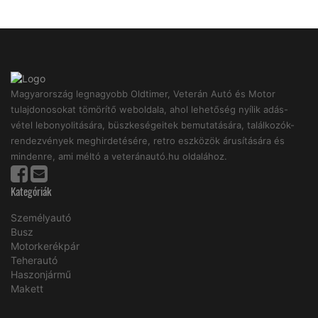
Magyarország legnagyobb Oldtimer, Veterán Autó és Motor
tulajdonosokat tömörítő weboldala, ahol lehetőség nyílik adás-
vétel lebonyolitására, büszkeségeitek bemutatására, találkozók-
rendezvények meghirdetésére, retro eszközök árusítására és
mindenre, ami méltó a veteránautó.hu oldalához.
Kategóriák
Személyautó
Busz
Motorkerékpár
Teherautó
Haszonjármű
Makett