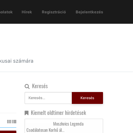
olatok
Hírek
Regisztráció
Bejelentkezés
ikusai számára
Keresés
Keresés
Kiemelt oldtimer hirdetések
Moszkvics Legenda
Csodálatosan Korhű ál...