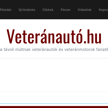
Főoldal
Új hirdetés
Cikkek
Fórum
Videóink
Kapcs
Veteránautó.hu
 a távoli múltnak veteránautók és veteránmotorok fanat