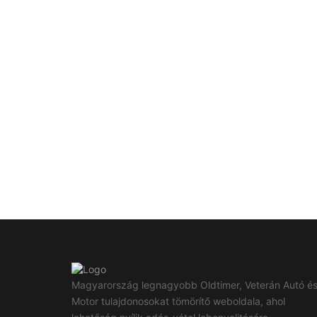
Magyarország legnagyobb Oldtimer, Veterán Autó é
Motor tulajdonosokat tömörítő weboldala, ahol