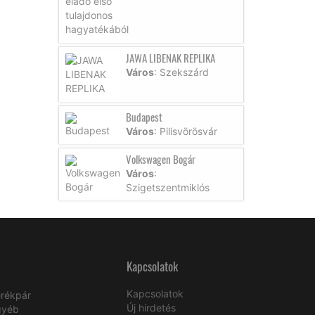
JAWA LIBENAK REPLIKA
Város
: Szekszárd
Budapest
Város
: Pilisvörösvár
Volkswagen Bogár
Város
:
Szigetszentmiklós
Kapcsolatok
Kapcsolatok
rékpár
Új hirdetés
gyéb