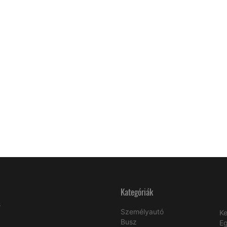
Kategóriák
s
Személyautó
Ke
Busz
E