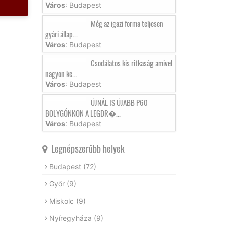
Város
: Budapest
Még az igazi forma teljesen
gyári állap...
Város
: Budapest
Csodálatos kis ritkaság amivel
nagyon ke...
Város
: Budapest
ÚJNÁL IS ÚJABB P60
BOLYGÓNKON A LEGDR�...
Város
: Budapest
Legnépszerűbb helyek
Budapest
(72)
Győr
(9)
Miskolc
(9)
Nyíregyháza
(9)