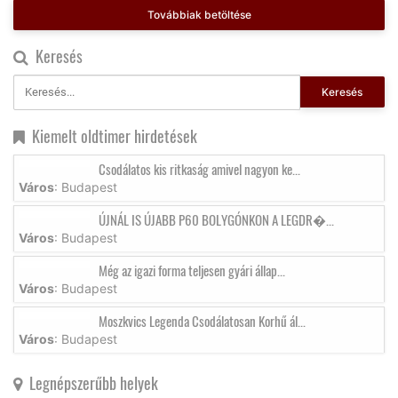
Továbbiak betöltése
Keresés
Keresés
Kiemelt oldtimer hirdetések
Csodálatos kis ritkaság amivel nagyon ke...
Város
: Budapest
ÚJNÁL IS ÚJABB P60 BOLYGÓNKON A LEGDR�...
Város
: Budapest
Még az igazi forma teljesen gyári állap...
Város
: Budapest
Moszkvics Legenda Csodálatosan Korhű ál...
Város
: Budapest
Legnépszerűbb helyek