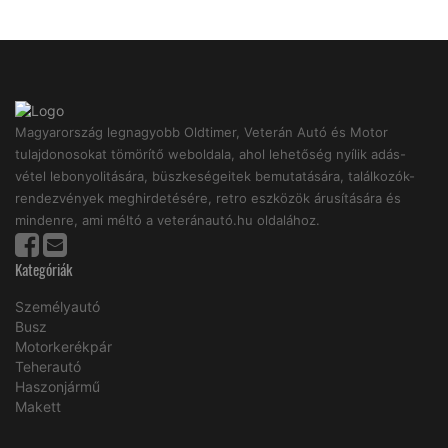
Magyarország legnagyobb Oldtimer, Veterán Autó és Motor
tulajdonosokat tömörítő weboldala, ahol lehetőség nyílik adás-
vétel lebonyolitására, büszkeségeitek bemutatására, találkozók-
rendezvények meghirdetésére, retro eszközök árusítására és
mindenre, ami méltó a veteránautó.hu oldalához.
Kategóriák
Személyautó
Busz
Motorkerékpár
Teherautó
Haszonjármű
Makett