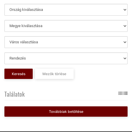
Keresés
Mezők törlése
Találatok
Továbbiak betöltése