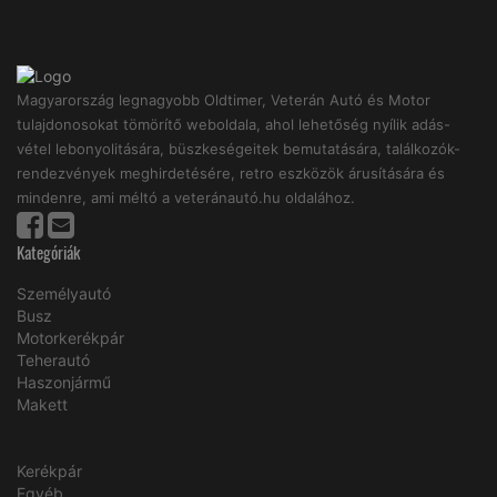
Magyarország legnagyobb Oldtimer, Veterán Autó és Motor
tulajdonosokat tömörítő weboldala, ahol lehetőség nyílik adás-
vétel lebonyolitására, büszkeségeitek bemutatására, találkozók-
rendezvények meghirdetésére, retro eszközök árusítására és
mindenre, ami méltó a veteránautó.hu oldalához.
Kategóriák
Személyautó
Busz
Motorkerékpár
Teherautó
Haszonjármű
Makett
Kerékpár
Egyéb