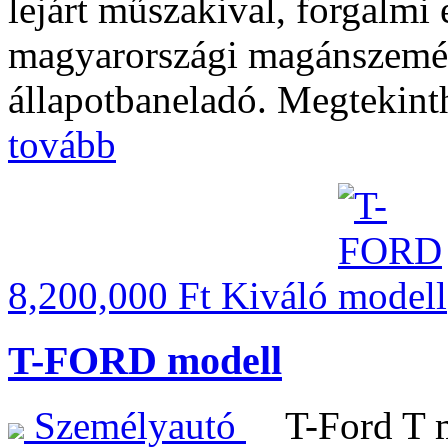
lejárt műszakival, forgalmi
magyarországi magánszemél
állapotbaneladó. Megtekinth
tovább
8,200,000 Ft
Kiváló
T-FORD modell
Személyautó
T-Ford T