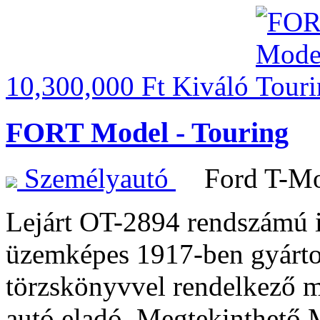
10,300,000 Ft
Kiváló
FORT Model - Touring
Személyautó
Ford T-M
Lejárt OT-2894 rendszámú ig
üzemképes 1917-ben gyártot
törzskönyvvel rendelkező m
autó eladó. Megtekinthe