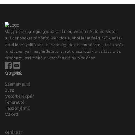
Magyarország legnagyobb Oldtimer, Veterán Autó és Motor
tulajdonosokat tömörítő weboldala, ahol lehetőség nyílik adás-
vétel lebonyolitására, büszkeségeitek bemutatására, találkozók-
rendezvények meghirdetésére, retro eszközök árusítására és
mindenre, ami méltó a veteránautó.hu oldalához.
Kategóriák
Személyautó
Busz
Motorkerékpár
Teherautó
Haszonjármű
Makett
Kerékpár