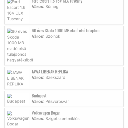
Ford Escort 1.6 16V CLX Tuscany
Város
: Sümeg
60 éves Skoda 1000 MB eladó első tulajdono...
Város
: Szolnok
JAWA LIBENAK REPLIKA
Város
: Szekszárd
Budapest
Város
: Pilisvörösvár
Volkswagen Bogár
Város
: Szigetszentmiklós