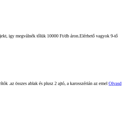
ojekt, igy megválnék tőlük 10000 Ft/db áron.Elérhető vagyok 9-tő
tók .az összes ablak és plusz 2 ajtó, a karosszérián az emel
Olvasd