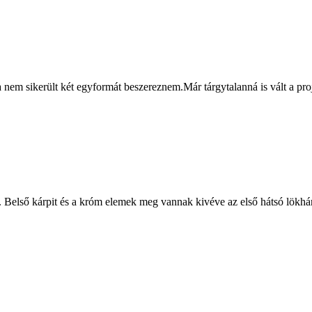
 nem sikerült két egyformát beszereznem.Már tárgytalanná is vált a pr
 Belső kárpit és a króm elemek meg vannak kivéve az első hátsó lökhárí