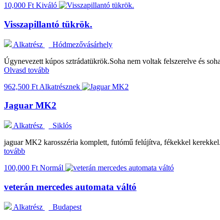
10,000 Ft
Kiváló
Visszapillantó tükrök.
Alkatrész
Hódmezővásárhely
Úgynevezett kúpos sztrádatükrök.Soha nem voltak felszerelve és soha
Olvasd tovább
962,500 Ft
Alkatrésznek
Jaguar MK2
Alkatrész
Siklós
jaguar MK2 karosszéria komplett, futómű felújítva, fékekkel kerekkel.
tovább
100,000 Ft
Normál
veterán mercedes automata váltó
Alkatrész
Budapest