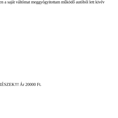
ben a saját váltómat meggyógyitottam működő autóból lett kivév
ATRÉSZEK!!! Ár 20000 Ft.