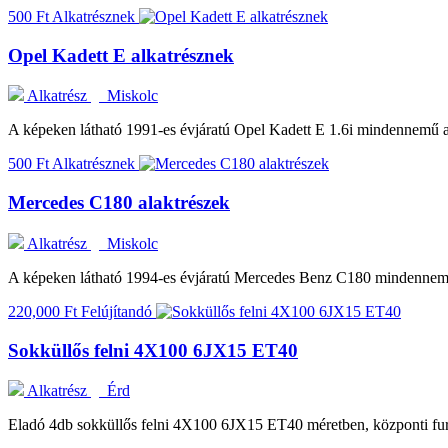
500 Ft
Alkatrésznek
Opel Kadett E alkatrésznek
Alkatrész
Miskolc
A képeken látható 1991-es évjáratú Opel Kadett E 1.6i mindennemű a
500 Ft
Alkatrésznek
Mercedes C180 alaktrészek
Alkatrész
Miskolc
A képeken látható 1994-es évjáratú Mercedes Benz C180 mindennemű
220,000 Ft
Felújítandó
Sokküllős felni 4X100 6JX15 ET40
Alkatrész
Érd
Eladó 4db sokküllős felni 4X100 6JX15 ET40 méretben, központi furat 