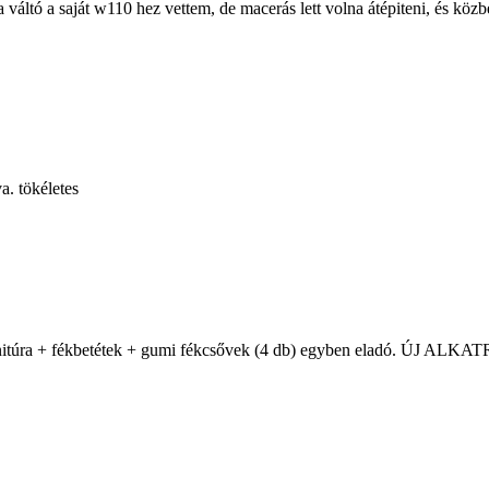
áltó a saját w110 hez vettem, de macerás lett volna átépiteni, és köz
a. tökéletes
arnitúra + fékbetétek + gumi fékcsővek (4 db) egyben eladó. ÚJ ALK