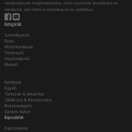
rendezvények meghirdetésére, retro eszközök árusítására és
mindenre, ami méltó a veteránautó.hu oldalához.
Kategóriák
Személyautó
Busz
Motorkerékpár
Teherautó
Haszonjármű
Makett
Kerékpár
Egyéb
Tartozék & Alkatrész
Találkozó & Rendezvény
Büszkeségem
Garázs dekor
Kapcsolatok
Kapcsolatok