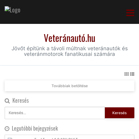
Veteránautó.hu
Jövőt építünk a távoli múltnak veteránautók és
veteránmotorok fanatikusai számára
Továbbiak betöltése
Keresés
Keresés
Legutóbbi bejegyzések