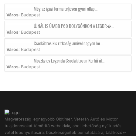
Még az igazi forma teljesen gyári állap...
Város
: Budapest
ÚJNÁL IS ÚJABB P60 BOLYGÓNKON A LEGDR�...
Város
: Budapest
Csodálatos kis ritkaság amivel nagyon ke...
Város
: Budapest
Moszkvics Legenda Csodálatosan Korhű ál...
Város
: Budapest
Magyarország legnagyobb Oldtimer, Veterán Autó és Motor
tulajdonosokat tömörítő weboldala, ahol lehetőség nyílik adás-
vétel lebonyolitására, büszkeségeitek bemutatására, találkozók-