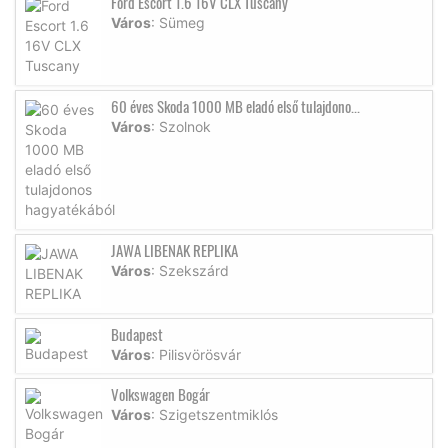
Ford Escort 1.6 16V CLX Tuscany
Város
: Sümeg
60 éves Skoda 1000 MB eladó első tulajdono...
Város
: Szolnok
JAWA LIBENAK REPLIKA
Város
: Szekszárd
Budapest
Város
: Pilisvörösvár
Volkswagen Bogár
Város
: Szigetszentmiklós