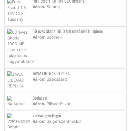
Ford Escort 1.6 16V CLX Tuscany
Város
: Sümeg
60 éves Skoda 1000 MB eladó első tulajdono...
Város
: Szolnok
JAWA LIBENAK REPLIKA
Város
: Szekszárd
Budapest
Város
: Pilisvörösvár
Volkswagen Bogár
Város
: Szigetszentmiklós