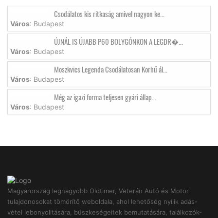
Csodálatos kis ritkaság amivel nagyon ke...
Város
: Budapest
ÚJNÁL IS ÚJABB P60 BOLYGÓNKON A LEGDR�...
Város
: Budapest
Moszkvics Legenda Csodálatosan Korhű ál...
Város
: Budapest
Még az igazi forma teljesen gyári állap...
Város
: Budapest
Magyarország legnagyobb Oldtimer, Veterán Autó és Motor
tulajdonosokat tömörítő weboldala, ahol lehetőség nyílik adás-
vétel lebonyolitására, büszkeségeitek bemutatására, találkozók-