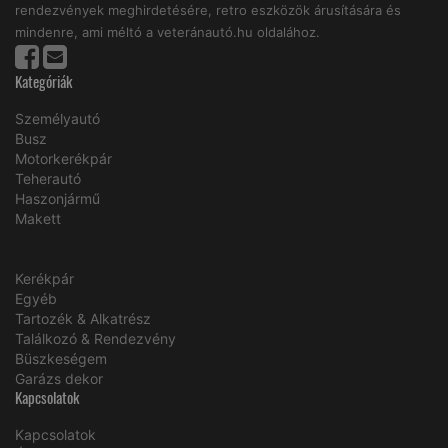
rendezvények meghirdetésére, retro eszközök árusítására és
mindenre, ami méltó a veteránautó.hu oldalához.
Kategóriák
Személyautó
Busz
Motorkerékpár
Teherautó
Haszonjármű
Makett
Kerékpár
Egyéb
Tartozék & Alkatrész
Találkozó & Rendezvény
Büszkeségem
Garázs dekor
Kapcsolatok
Kapcsolatok