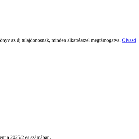
t könyv az új tulajdonosnak, minden alkatrésszel megtámogatva.
Olvasd
lent a 2025/2 es számában.