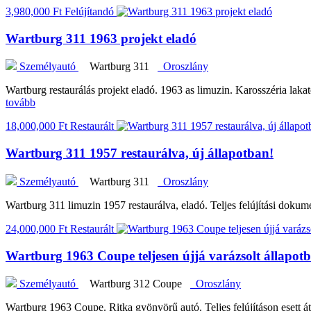
3,980,000 Ft
Felújítandó
Wartburg 311 1963 projekt eladó
Személyautó
Wartburg 311
Oroszlány
Wartburg restaurálás projekt eladó. 1963 as limuzin. Karosszéria lak
tovább
18,000,000 Ft
Restaurált
Wartburg 311 1957 restaurálva, új állapotban!
Személyautó
Wartburg 311
Oroszlány
Wartburg 311 limuzin 1957 restaurálva, eladó. Teljes felújítási doku
24,000,000 Ft
Restaurált
Wartburg 1963 Coupe teljesen újjá varázsolt állapot
Személyautó
Wartburg 312 Coupe
Oroszlány
Wartburg 1963 Coupe. Ritka gyönyörű autó. Teljes felújításon esett á