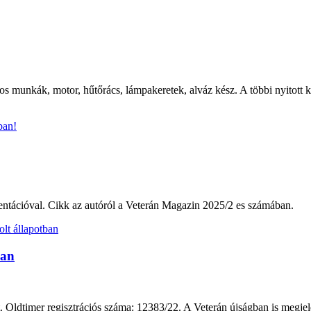
atos munkák, motor, hűtőrács, lámpakeretek, alváz kész. A többi nyitot
mentációval. Cikk az autóról a Veterán Magazin 2025/2 es számában.
ban
t. Oldtimer regisztrációs száma: 12383/22. A Veterán újságban is megje