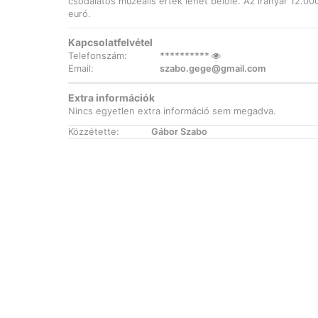
csodálatos muzeális érték lehet belőle. Az irányár 12.00
euró.
Kapcsolatfelvétel
Telefonszám:
**********
Email:
szabo.gege@gmail.com
Extra információk
Nincs egyetlen extra információ sem megadva.
Közzétette:
Gábor Szabo