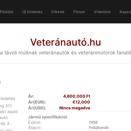
Főoldal
Új hirdetés
Cikkek
Fórum
Videóink
Kapcs
Veteránautó.hu
 a távoli múltnak veteránautók és veteránmotorok fanat
ó
Ár:
4,800,000 Ft
Ár(EUR):
€12,000
Ár(USD):
Nincs megadva
Jármű specifikációi
Évjárat:
1956
Állapot:
Felújítandó