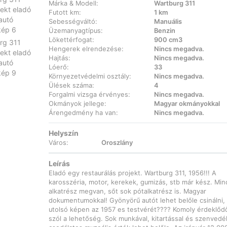
Márka & Modell:
Wartburg 311
Futott km:
1 km
Sebességváltó:
Manuális
Üzemanyagtípus:
Benzin
Lökettérfogat:
900 cm3
Hengerek elrendezése:
Nincs megadva.
Hajtás:
Nincs megadva.
Lóerő:
33
Környezetvédelmi osztály:
Nincs megadva.
Ülések száma:
4
Forgalmi vizsga érvényes:
Nincs megadva.
Okmányok jellege:
Magyar okmányokkal
Árengedmény ha van:
Nincs megadva.
Helyszín
Város:
Oroszlány
Leírás
Eladó egy restaurálás projekt. Wartburg 311, 1956!!! A
karosszéria, motor, kerekek, gumizás, stb már kész. Mi
alkatrész megvan, sőt sok pótalkatrész is. Magyar
dokumentumokkal! Gyönyörű autót lehet belőle csinálni, 
utolsó képen az 1957 es testvérét???? Komoly érdeklő
szól a lehetőség. Sok munkával, kitartással és szenvedél