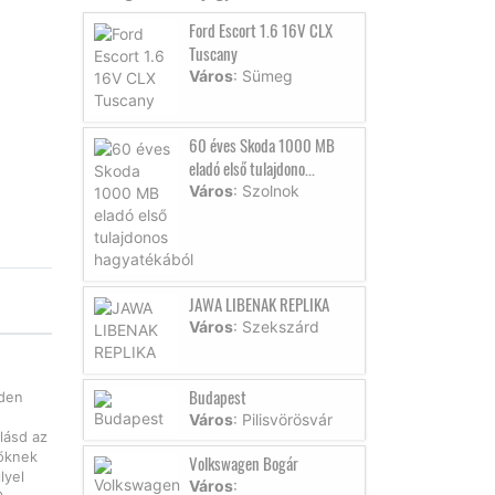
Ford Escort 1.6 16V CLX
Tuscany
Város
: Sümeg
60 éves Skoda 1000 MB
eladó első tulajdono...
Város
: Szolnok
JAWA LIBENAK REPLIKA
Város
: Szekszárd
Budapest
nden
Város
: Pilisvörösvár
lásd az
dőknek
Volkswagen Bogár
lyel
Város
: