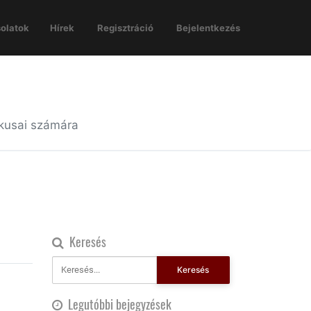
olatok
Hírek
Regisztráció
Bejelentkezés
ikusai számára
Keresés
Keresés
Legutóbbi bejegyzések