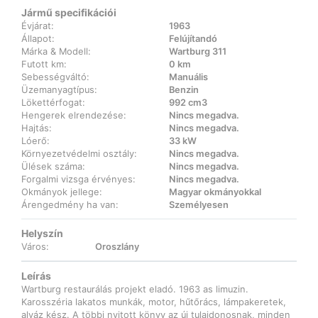
Jármű specifikációi
Évjárat:
1963
Állapot:
Felújítandó
Márka & Modell:
Wartburg 311
Futott km:
0 km
Sebességváltó:
Manuális
Üzemanyagtípus:
Benzin
Lökettérfogat:
992 cm3
Hengerek elrendezése:
Nincs megadva.
Hajtás:
Nincs megadva.
Lóerő:
33 kW
Környezetvédelmi osztály:
Nincs megadva.
Ülések száma:
Nincs megadva.
Forgalmi vizsga érvényes:
Nincs megadva.
Okmányok jellege:
Magyar okmányokkal
Árengedmény ha van:
Személyesen
Helyszín
Város:
Oroszlány
Leírás
Wartburg restaurálás projekt eladó. 1963 as limuzin.
Karosszéria lakatos munkák, motor, hűtőrács, lámpakeretek,
alváz kész. A többi nyitott könyv az új tulajdonosnak, minden