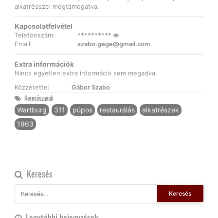
alkatrésszel megtámogatva.
Kapcsolatfelvétel
Telefonszám:
**********
Email:
szabo.gege@gmail.com
Extra információk
Nincs egyetlen extra információ sem megadva.
Közzétette:
Gábor Szabo
Keresőszavak
Wartburg
311
púpos
restaurálás
alkatrészek
1963
Keresés
Keresés
Legutóbbi bejegyzések