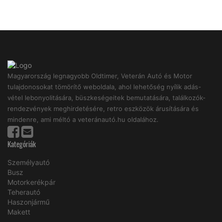
Magyarország legnagyobb Oldtimer, Veterán Autó és Motor
tulajdonosokat tömörítő weboldala, ahol lehetőség nyílik adás-
vétel lebonyolitására, büszkeségeitek bemutatására, találkozók-
rendezvények meghirdetésére, retro eszközök árusítására és
mindenre, ami méltó a veteránautó.hu oldalához.
Kategóriák
Személyautó
Busz
Motorkerékpár
Teherautó
Haszonjármű
Makett