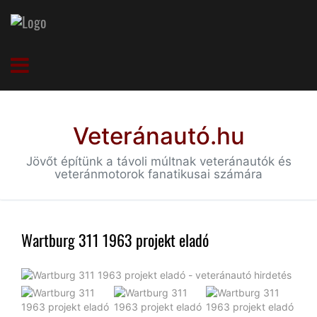
Veteránautó.hu
Jövőt építünk a távoli múltnak veteránautók és
veteránmotorok fanatikusai számára
Wartburg 311 1963 projekt eladó