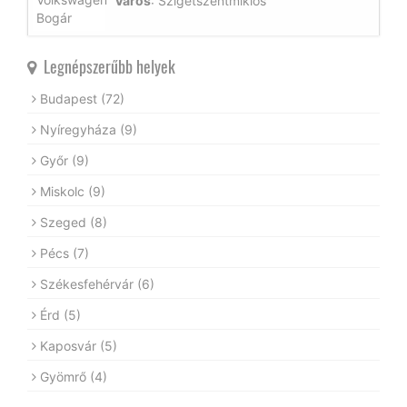
Város
: Szigetszentmiklós
Legnépszerűbb helyek
Budapest
(72)
Nyíregyháza
(9)
Győr
(9)
Miskolc
(9)
Szeged
(8)
Pécs
(7)
Székesfehérvár
(6)
Érd
(5)
Kaposvár
(5)
Gyömrő
(4)