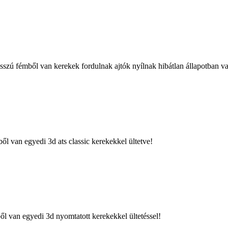
zú fémből van kerekek fordulnak ajtók nyílnak hibátlan állapotban v
 van egyedi 3d ats classic kerekekkel ültetve!
 van egyedi 3d nyomtatott kerekekkel ültetéssel!