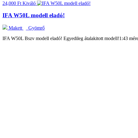
24,000 Ft
Kiváló
IFA W50L modell eladó!
Makett
Gyömrő
IFA W50L Bszv modell eladó! Egyedileg átalakitott modell!1:43 mér