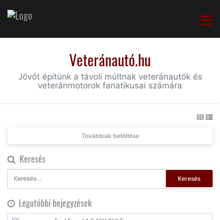
Veteránautó.hu
Jövőt építünk a távoli múltnak veteránautók és
veteránmotorok fanatikusai számára
Továbbiak betöltése
Keresés
Keresés
Legutóbbi bejegyzések