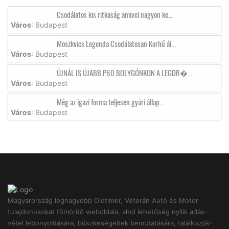
Csodálatos kis ritkaság amivel nagyon ke...
Város
: Budapest
Moszkvics Legenda Csodálatosan Korhű ál...
Város
: Budapest
ÚJNÁL IS ÚJABB P60 BOLYGÓNKON A LEGDR�...
Város
: Budapest
Még az igazi forma teljesen gyári állap...
Város
: Budapest
Magyarország legnagyobb Oldtimer, Veterán Autó és Motor
tulajdonosokat tömörítő weboldala, ahol lehetőség nyílik adás-
vétel lebonyolitására, büszkeségeitek bemutatására, találkozók-