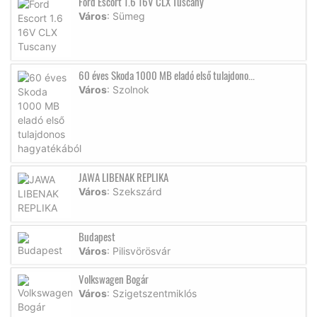
Ford Escort 1.6 16V CLX Tuscany
Város
: Sümeg
60 éves Skoda 1000 MB eladó első tulajdono...
Város
: Szolnok
JAWA LIBENAK REPLIKA
Város
: Szekszárd
Budapest
Város
: Pilisvörösvár
Volkswagen Bogár
Város
: Szigetszentmiklós