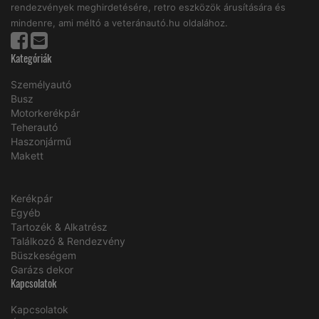
rendezvények meghirdetésére, retro eszközök árusítására és
mindenre, ami méltó a veteránautó.hu oldalához.
Kategóriák
Személyautó
Busz
Motorkerékpár
Teherautó
Haszonjármű
Makett
Kerékpár
Egyéb
Tartozék & Alkatrész
Találkozó & Rendezvény
Büszkeségem
Garázs dekor
Kapcsolatok
Kapcsolatok