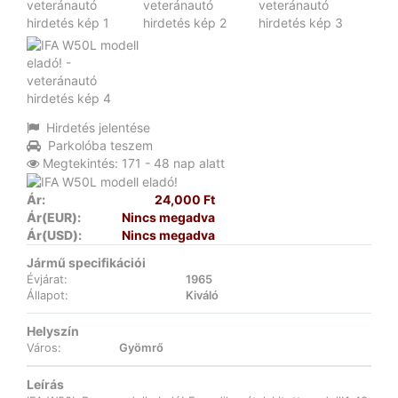
Hirdetés jelentése
Parkolóba teszem
Megtekintés: 171 - 48 nap alatt
Ár:
24,000 Ft
Ár(EUR):
Nincs megadva
Ár(USD):
Nincs megadva
Jármű specifikációi
Évjárat:
1965
Állapot:
Kiváló
Helyszín
Város:
Gyömrő
Leírás