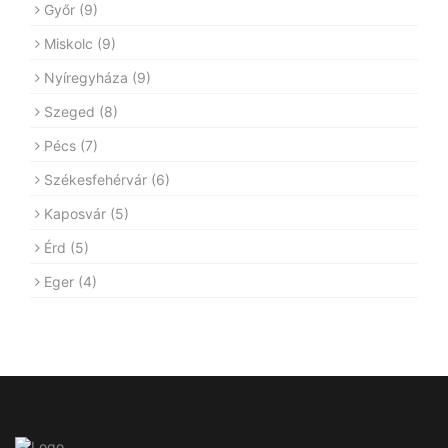
Győr
(9)
Miskolc
(9)
Nyíregyháza
(9)
Szeged
(8)
Pécs
(7)
Székesfehérvár
(6)
Kaposvár
(5)
Érd
(5)
Eger
(4)