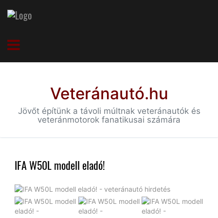
Veteránautó.hu
Jövőt építünk a távoli múltnak veteránautók és
veteránmotorok fanatikusai számára
IFA W50L modell eladó!