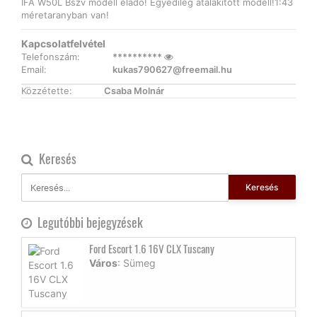
IFA W50L Bszv modell eladó! Egyedileg átalakitott modell!1:43
méretaranyban van!
Kapcsolatfelvétel
Telefonszám:
**********
Email:
kukas790627@freemail.hu
Közzétette:
Csaba Molnár
Keresés
Keresés
Legutóbbi bejegyzések
Ford Escort 1.6 16V CLX Tuscany
Város
: Sümeg