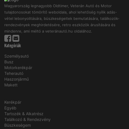
Magyarország legnagyobb Oldtimer, Veterán Autó és Motor
tulajdonosokat tömörítő weboldala, ahol lehetőség nyílik adás-
vétel lebonyolitására, büszkeségeitek bemutatására, találkozók-
rendezvények meghirdetésére, retro eszközök árusítására és
mindenre, ami méltó a veteránautó.hu oldalához.
Kategóriák
Személyautó
Busz
Motorkerékpár
Teherautó
Haszonjármű
Makett
Kerékpár
Egyéb
Tartozék & Alkatrész
Találkozó & Rendezvény
Büszkeségem