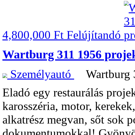
4,800,000 Ft
Felújítandó
Wartburg 311 1956 projek
Személyautó
Wartburg
Eladó egy restaurálás proje
karosszéria, motor, kerekek
alkatrész megvan, sőt sok p
dokumentumokkal! Gyönyör