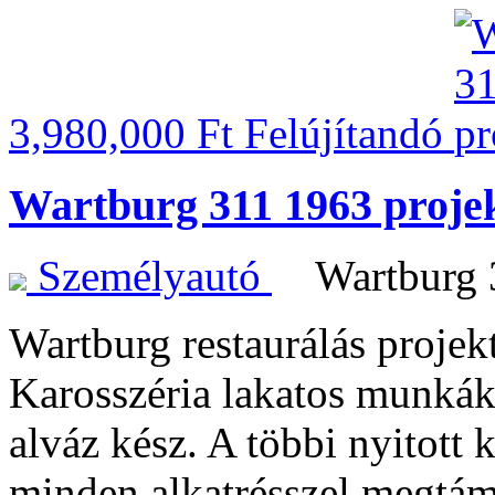
3,980,000 Ft
Felújítandó
Wartburg 311 1963 projek
Személyautó
Wartburg
Wartburg restaurálás projek
Karosszéria lakatos munkák
alváz kész. A többi nyitott 
minden alkatrésszel megtá