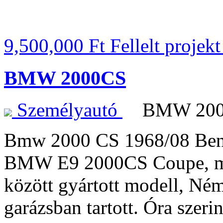
9,500,000 Ft
Fellelt projek
BMW 2000CS
Személyautó
BMW 20
Bmw 2000 CS 1968/08 Be
BMW E9 2000CS Coupe, mo
között gyártott modell, Ném
garázsban tartott. Óra sze