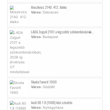
Moszkvics 2140. 412. Aleko
Város
: Debrecen
LADA Zsiguli 2101 a legszebb színkombináci�...
Város
: Budapest
Skoda Favorit 1990
Város
: Gödöllő
Audi 80 1.8 (1988) kézi szivatós
Város
: Nyíregyháza