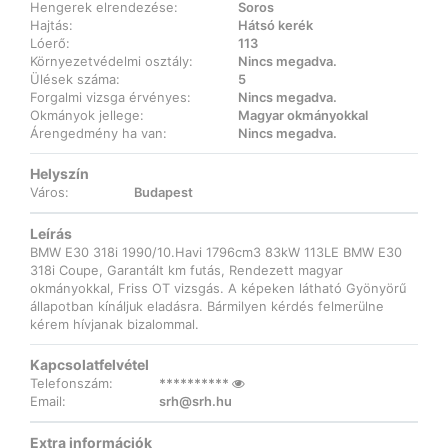
Hengerek elrendezése:
Soros
Hajtás:
Hátsó kerék
Lóerő:
113
Környezetvédelmi osztály:
Nincs megadva.
Ülések száma:
5
Forgalmi vizsga érvényes:
Nincs megadva.
Okmányok jellege:
Magyar okmányokkal
Árengedmény ha van:
Nincs megadva.
Helyszín
Város:
Budapest
Leírás
BMW E30 318i 1990/10.Havi 1796cm3 83kW 113LE BMW E30
318i Coupe, Garantált km futás, Rendezett magyar
okmányokkal, Friss OT vizsgás. A képeken látható Gyönyörű
állapotban kínáljuk eladásra. Bármilyen kérdés felmerülne
kérem hívjanak bizalommal.
Kapcsolatfelvétel
Telefonszám:
**********
Email:
srh@srh.hu
Extra információk