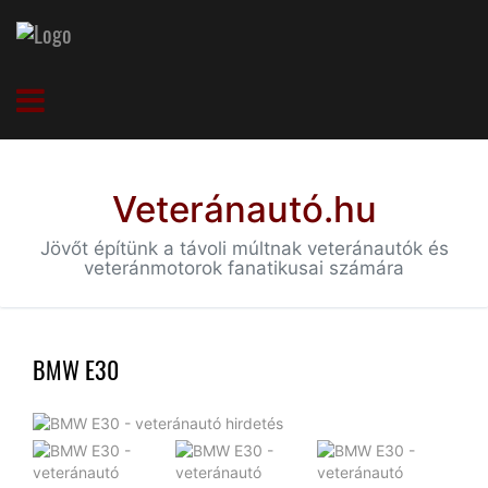
Veteránautó.hu
Jövőt építünk a távoli múltnak veteránautók és
veteránmotorok fanatikusai számára
BMW E30