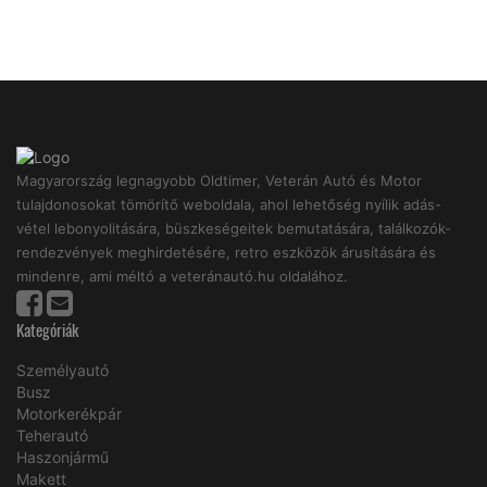
Magyarország legnagyobb Oldtimer, Veterán Autó és Motor
tulajdonosokat tömörítő weboldala, ahol lehetőség nyílik adás-
vétel lebonyolitására, büszkeségeitek bemutatására, találkozók-
rendezvények meghirdetésére, retro eszközök árusítására és
mindenre, ami méltó a veteránautó.hu oldalához.
Kategóriák
Személyautó
Busz
Motorkerékpár
Teherautó
Haszonjármű
Makett