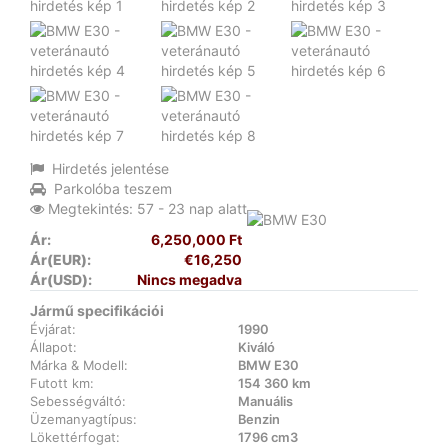
Hirdetés jelentése
Parkolóba teszem
Megtekintés: 57 - 23 nap alatt
Ár:
6,250,000 Ft
Ár(EUR):
€16,250
Ár(USD):
Nincs megadva
Jármű specifikációi
Évjárat:
1990
Állapot:
Kiváló
Márka & Modell:
BMW E30
Futott km:
154 360 km
Sebességváltó:
Manuális
Üzemanyagtípus:
Benzin
Lökettérfogat:
1796 cm3