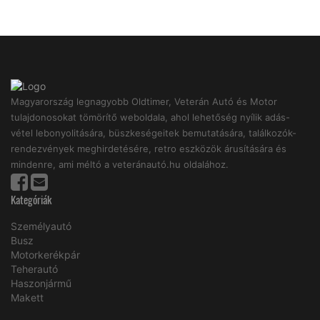
Magyarország legnagyobb Oldtimer, Veterán Autó és Motor
tulajdonosokat tömörítő weboldala, ahol lehetőség nyílik adás-
vétel lebonyolitására, büszkeségeitek bemutatására, találkozók-
rendezvények meghirdetésére, retro eszközök árusítására és
mindenre, ami méltó a veteránautó.hu oldalához.
Kategóriák
Személyautó
Busz
Motorkerékpár
Teherautó
Haszonjármű
Makett