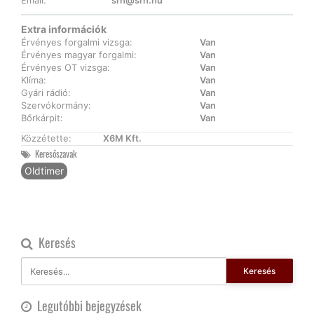
Email:
srh@srh.hu
Extra információk
Érvényes forgalmi vizsga:
Van
Érvényes magyar forgalmi:
Van
Érvényes OT vizsga:
Van
Klíma:
Van
Gyári rádió:
Van
Szervókormány:
Van
Bőrkárpit:
Van
Közzétette:
X6M Kft.
Keresőszavak
Oldtimer
Keresés
Keresés
Legutóbbi bejegyzések