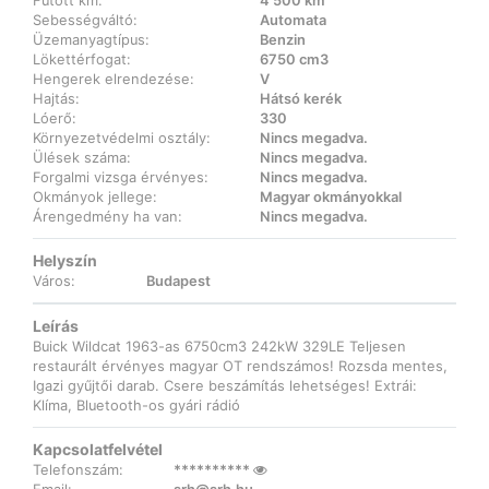
Futott km:
4 500 km
Sebességváltó:
Automata
Üzemanyagtípus:
Benzin
Lökettérfogat:
6750 cm3
Hengerek elrendezése:
V
Hajtás:
Hátsó kerék
Lóerő:
330
Környezetvédelmi osztály:
Nincs megadva.
Ülések száma:
Nincs megadva.
Forgalmi vizsga érvényes:
Nincs megadva.
Okmányok jellege:
Magyar okmányokkal
Árengedmény ha van:
Nincs megadva.
Helyszín
Város:
Budapest
Leírás
Buick Wildcat 1963-as 6750cm3 242kW 329LE Teljesen
restaurált érvényes magyar OT rendszámos! Rozsda mentes,
Igazi gyűjtői darab. Csere beszámítás lehetséges! Extrái:
Klíma, Bluetooth-os gyári rádió
Kapcsolatfelvétel
Telefonszám:
**********