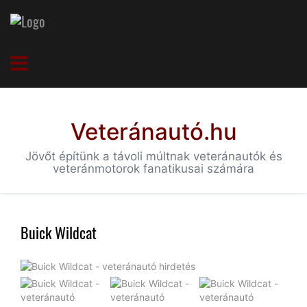
Veteránautó.hu
Jövőt építünk a távoli múltnak veteránautók és
veteránmotorok fanatikusai számára
Buick Wildcat