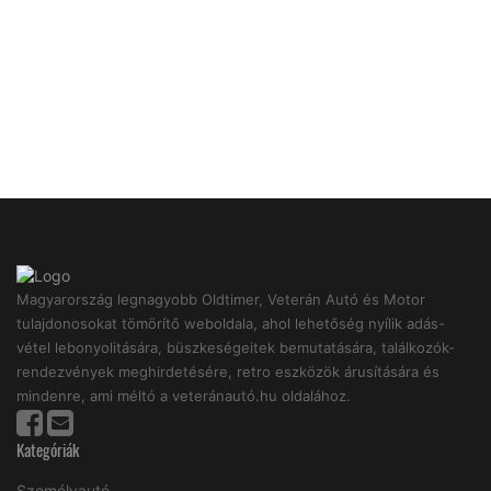
Magyarország legnagyobb Oldtimer, Veterán Autó és Motor
tulajdonosokat tömörítő weboldala, ahol lehetőség nyílik adás-
vétel lebonyolitására, büszkeségeitek bemutatására, találkozók-
rendezvények meghirdetésére, retro eszközök árusítására és
mindenre, ami méltó a veteránautó.hu oldalához.
Kategóriák
Személyautó