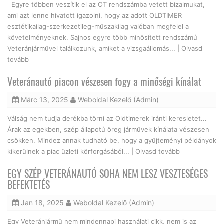
Egyre többen veszítik el az OT rendszámba vetett bizalmukat,
ami azt lenne hivatott igazolni, hogy az adott OLDTIMER
esztétikailag-szerkezetileg-műszakilag valóban megfelel a
követelményeknek. Sajnos egyre több minősített rendszámú
Veteránjárművel találkozunk, amiket a vizsgaállomás... |
Olvasd
tovább
Veteránautó piacon vészesen fogy a minőségi kínálat
Márc 13, 2025
Weboldal Kezelő (Admin)
Válság nem tudja derékba törni az Oldtimerek iránti keresletet...
Árak az egekben, szép állapotú öreg járművek kínálata vészesen
csökken. Mindez annak tudható be, hogy a gyűjteményi példányok
kikerülnek a piac üzleti körforgásából... |
Olvasd tovább
EGY SZÉP VETERÁNAUTÓ SOHA NEM LESZ VESZTESÉGES
BEFEKTETÉS
Jan 18, 2025
Weboldal Kezelő (Admin)
Egy Veteránjármű nem mindennapi használati cikk, nem is az