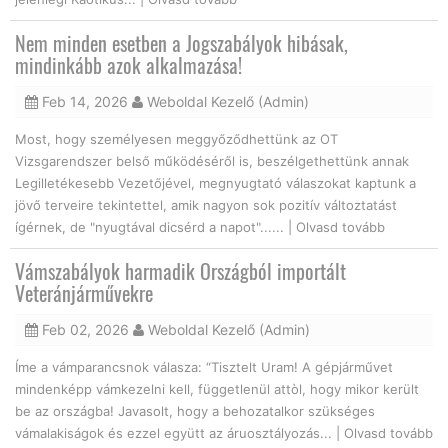
Nem minden esetben a Jogszabályok hibásak,
mindinkább azok alkalmazása!
Feb 14, 2026
Weboldal Kezelő (Admin)
Most, hogy személyesen meggyőződhettünk az OT
Vizsgarendszer belső működéséről is, beszélgethettünk annak
Legilletékesebb Vezetőjével, megnyugtató válaszokat kaptunk a
jövő terveire tekintettel, amik nagyon sok pozitív változtatást
ígérnek, de "nyugtával dicsérd a napot"...... |
Olvasd tovább
Vámszabályok harmadik Országból importált
Veteránjárművekre
Feb 02, 2026
Weboldal Kezelő (Admin)
Íme a vámparancsnok válasza: “Tisztelt Uram! A gépjárművet
mindenképp vámkezelni kell, függetlenül attòl, hogy mikor került
be az országba! Javasolt, hogy a behozatalkor szükséges
vámalakiságok és ezzel együtt az áruosztályozás... |
Olvasd tovább