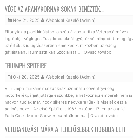
VÉGE AZ ARANYKORNAK SOKAN BENÉZTÉK...
Nov 21, 2025
Weboldal Kezelő (Admin)
Elfogytak a piaci kínálatból a szép állapotú ritka Veteránjárművek,
legtöbbje végleges Tulajdonosuknál-gyűjtőknél állapodott meg, így
az értékük is ugrásszerűen emelkedik, miközben az eddig
gátlástalanul túlmisztifikált Szocialista... |
Olvasd tovább
TRIUMPH SPITFIRE
Okt 20, 2025
Weboldal Kezelő (Admin)
A Triumph márkanév sokunknak azonnal a coventry-i cég
motorkerékpárjait juttatja eszünkbe, a hétköznapi emberek nem is
nagyon tudják már, hogy sikeres négykerekűek is viselték ezt a
patinás nevet. Az első Spitfire-t 1962. október 17.-én az angliai
Earls Court Motor Show-n mutatták be a... |
Olvasd tovább
VETERÁNOZÁST MÁRA A TEHETŐSEBBEK HOBBIJA LETT