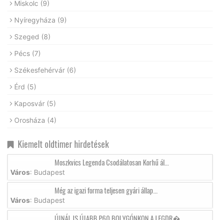
Miskolc
(9)
Nyíregyháza
(9)
Szeged
(8)
Pécs
(7)
Székesfehérvár
(6)
Érd
(5)
Kaposvár
(5)
Orosháza
(4)
Kiemelt oldtimer hirdetések
Moszkvics Legenda Csodálatosan Korhű ál...
Város
: Budapest
Még az igazi forma teljesen gyári állap...
Város
: Budapest
ÚJNÁL IS ÚJABB P60 BOLYGÓNKON A LEGDR�...