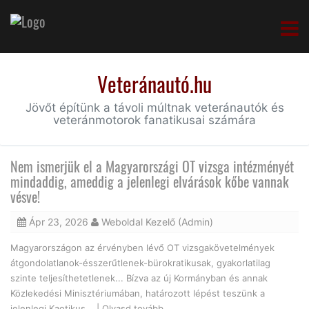
Veteránautó.hu
Jövőt építünk a távoli múltnak veteránautók és
veteránmotorok fanatikusai számára
Nem ismerjük el a Magyarországi OT vizsga intézményét
mindaddig, ameddig a jelenlegi elvárások kőbe vannak
vésve!
Ápr 23, 2026
Weboldal Kezelő (Admin)
Magyarországon az érvényben lévő OT vizsgakövetelmények
átgondolatlanok-ésszerűtlenek-bürokratikusak, gyakorlatilag
szinte teljesíthetetlenek... Bízva az új Kormányban és annak
Közlekedési Minisztériumában, határozott lépést teszünk a
jelenlegi Kaotikus... |
Olvasd tovább