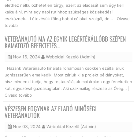
élethez nélkülözhetetlen tárgy, ezért az eladását sem úgy kell
kalkulálni, mint egy napi rutinhoz szükséges közlekedési
eszköznek... Létezésük főleg hobbi célokat szolgál, de... |
Olvasd
tovább
VETERÁNAUTÓ MA AZ EGYIK LEGÉRTÉKÁLLÓBB SZÉPEN
KAMATOZÓ BEFEKTETÉS...
Nov 16, 2024
Weboldal Kezelő (Admin)
Hazánk Veteránautó kínálata rohamosan csökken ezáltal áruk
ugrásszerűen emelkedik. Most zárjuk ki a projekt példányokat,
hisz mindenki tudja, hogy restaurálásuk mai árakon egy feneketlen
kút, egyszóval gazdaságtalan. Aki szakmailag részese az Öreg... |
Olvasd tovább
VÉSZESEN FOGYNAK AZ ELADÓ MINŐSÉGI
VETERÁNAUTÓK
Nov 03, 2024
Weboldal Kezelő (Admin)