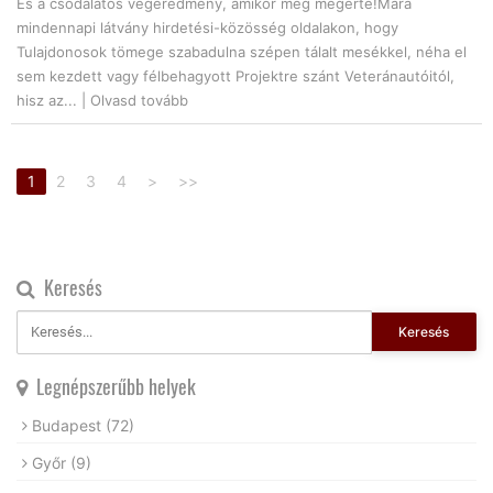
És a csodálatos végeredmény, amikor még megérte!Mára
mindennapi látvány hirdetési-közösség oldalakon, hogy
Tulajdonosok tömege szabadulna szépen tálalt mesékkel, néha el
sem kezdett vagy félbehagyott Projektre szánt Veteránautóitól,
hisz az... |
Olvasd tovább
1
2
3
4
>
>>
Keresés
Keresés
Legnépszerűbb helyek
Budapest
(72)
Győr
(9)