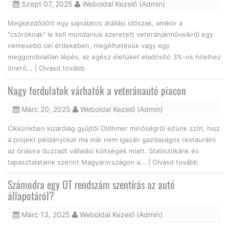
Szept 07, 2025
Weboldal Kezelő (Admin)
Megkezdődött egy sajnálatos átállási időszak, amikor a
"csóróknak" le kell mondaniuk szeretett veteránjárműveikről egy
nemesebb cél érdekében, megélhetésük vagy egy
meggondolatlan lépés, az egész életüket eladósító 3%-os hitelhez
önerő... |
Olvasd tovább
Nagy fordulatok várhatók a veteránautó piacon
Márc 20, 2025
Weboldal Kezelő (Admin)
Cikkünkben kizárólag gyűjtői Oldtimer minőségről ejtünk szót, hisz
a projekt példányokat ma már nem igazán gazdaságos restaurálni
az óriásira duzzadt vállalási költségek miatt. Statisztikánk és
tapasztalataink szerint Magyarországon a... |
Olvasd tovább
Számodra egy OT rendszám szentírás az autó
állapotáról?
Márc 13, 2025
Weboldal Kezelő (Admin)