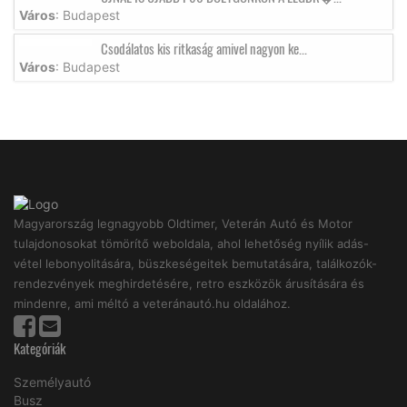
Város
: Budapest
Csodálatos kis ritkaság amivel nagyon ke...
Város
: Budapest
Magyarország legnagyobb Oldtimer, Veterán Autó és Motor
tulajdonosokat tömörítő weboldala, ahol lehetőség nyílik adás-
vétel lebonyolitására, büszkeségeitek bemutatására, találkozók-
rendezvények meghirdetésére, retro eszközök árusítására és
mindenre, ami méltó a veteránautó.hu oldalához.
Kategóriák
Személyautó
Busz