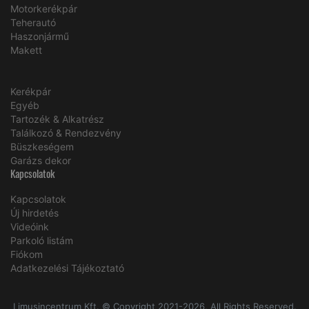
Motorkerékpár
Teherautó
Haszonjármű
Makett
Kerékpár
Egyéb
Tartozék & Alkatrész
Találkozó & Rendezvény
Büszkeségem
Garázs dekor
Kapcsolatok
Kapcsolatok
Új hirdetés
Videóink
Parkoló listám
Fiókom
Adatkezelési Tájékoztató
Limusincentrum Kft. © Copyright 2021-2026, All Rights Reserved.