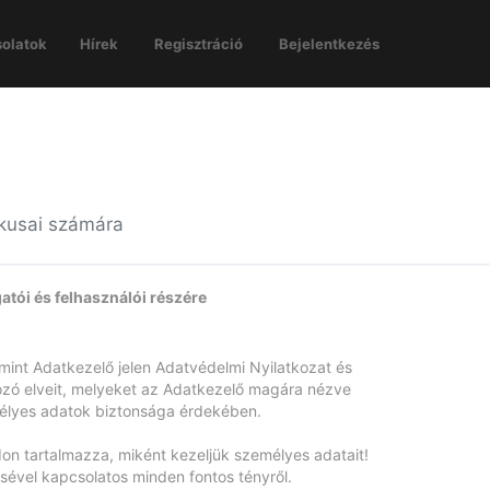
olatok
Hírek
Regisztráció
Bejelentkezés
ikusai számára
atói és felhasználói részére
mint Adatkezelő jelen Adatvédelmi Nyilatkozat és
kozó elveit, melyeket az Adatkezelő magára nézve
mélyes adatok biztonsága érdekében.
don tartalmazza, miként kezeljük személyes adatait!
sével kapcsolatos minden fontos tényről.