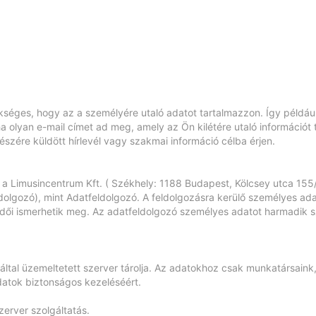
kséges, hogy az a személyére utaló adatot tartalmazzon. Így példá
a olyan e-mail címet ad meg, amely az Ön kilétére utaló információt t
észére küldött hírlevél vagy szakmai információ célba érjen.
y a Limusincentrum Kft. ( Székhely: 1188 Budapest, Kölcsey utca 
lgozó), mint Adatfeldolgozó. A feldolgozásra kerülő személyes ada
ködői ismerhetik meg. Az adatfeldolgozó személyes adatot harmadik 
.
által üzemeltetett szerver tárolja. Az adatokhoz csak munkatársaink
datok biztonságos kezeléséért.
erver szolgáltatás.