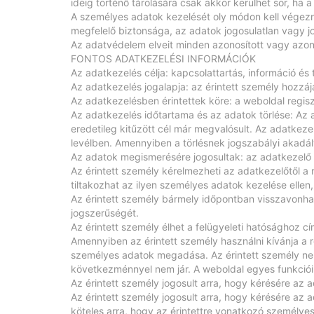
ideig történő tárolására csak akkor kerülhet sor, ha a
A személyes adatok kezelését oly módon kell végezn
megfelelő biztonsága, az adatok jogosulatlan vagy j
Az adatvédelem elveit minden azonosított vagy azon
FONTOS ADATKEZELÉSI INFORMÁCIÓK
Az adatkezelés célja: kapcsolattartás, információ és 
Az adatkezelés jogalapja: az érintett személy hozzáj
Az adatkezelésben érintettek köre: a weboldal regiszt
Az adatkezelés időtartama és az adatok törlése: Az a
eredetileg kitűzött cél már megvalósult. Az adatkeze
levélben. Amennyiben a törlésnek jogszabályi akadály
Az adatok megismerésére jogosultak: az adatkezelő 
Az érintett személy kérelmezheti az adatkezelőtől a
tiltakozhat az ilyen személyes adatok kezelése ellen
Az érintett személy bármely időpontban visszavonhatj
jogszerűségét.
Az érintett személy élhet a felügyeleti hatósághoz c
Amennyiben az érintett személy használni kívánja a r
személyes adatok megadása. Az érintett személy ne
következménnyel nem jár. A weboldal egyes funkciói
Az érintett személy jogosult arra, hogy kérésére az 
Az érintett személy jogosult arra, hogy kérésére az 
köteles arra, hogy az érintettre vonatkozó személye