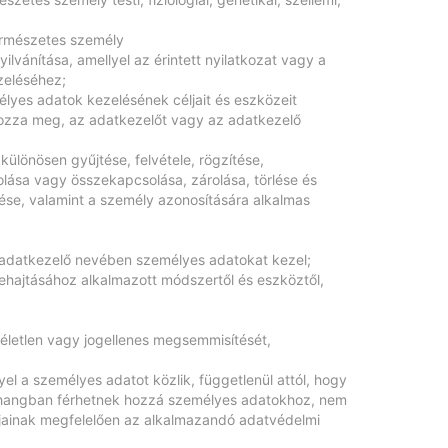
természetes személy
ilvánítása, amellyel az érintett nyilatkozat vagy a
ezeléséhez;
lyes adatok kezelésének céljait és eszközeit
ározza meg, az adatkezelőt vagy az adatkezelő
ülönösen gyűjtése, felvétele, rögzítése,
olása vagy összekapcsolása, zárolása, törlése és
se, valamint a személy azonosítására alkalmas
 adatkezelő nevében személyes adatokat kezel;
ehajtásához alkalmazott módszertől és eszköztől,
véletlen vagy jogellenes megsemmisítését,
l a személyes adatot közlik, függetlenül attól, hogy
sszhangban férhetnek hozzá személyes adatokhoz, nem
éljainak megfelelően az alkalmazandó adatvédelmi