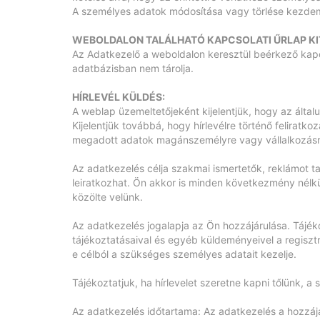
A személyes adatok módosítása vagy törlése kezdem
WEBOLDALON TALÁLHATÓ KAPCSOLATI ŰRLAP KI
Az Adatkezelő a weboldalon keresztül beérkező kapcso
adatbázisban nem tárolja.
HÍRLEVÉL KÜLDÉS:
A weblap üzemeltetőjeként kijelentjük, hogy az álta
Kijelentjük továbbá, hogy hírlevélre történő felira
megadott adatok magánszemélyre vagy vállalkozásra 
Az adatkezelés célja szakmai ismertetők, reklámot t
leiratkozhat. Ön akkor is minden következmény nélkül
közölte velünk.
Az adatkezelés jogalapja az Ön hozzájárulása. Tájéko
tájékoztatásaival és egyéb küldeményeivel a regisz
e célból a szükséges személyes adatait kezelje.
Tájékoztatjuk, ha hírlevelet szeretne kapni tőlünk,
Az adatkezelés időtartama: Az adatkezelés a hozzájá