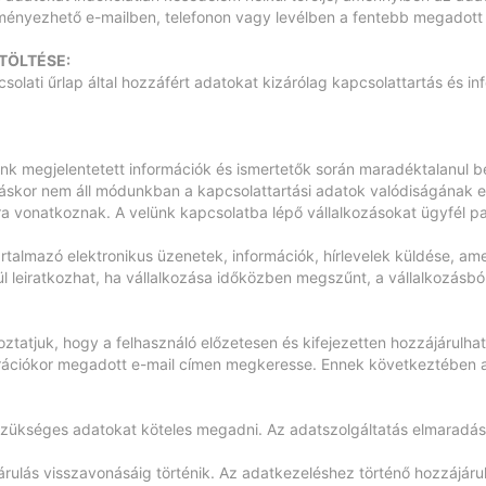
ényezhető e-mailben, telefonon vagy levélben a fentebb megadott 
TÖLTÉSE:
lati űrlap által hozzáfért adatokat kizárólag kapcsolattartás és info
lunk megjelentetett információk és ismertetők során maradéktalanul b
tkozáskor nem áll módunkban a kapcsolattartási adatok valódiságának
vonatkoznak. A velünk kapcsolatba lépő vállalkozásokat ügyfél par
artalmazó elektronikus üzenetek, információk, hírlevelek küldése, a
 leiratkozhat, ha vállalkozása időközben megszűnt, a vállalkozásból 
ztatjuk, hogy a felhasználó előzetesen és kifejezetten hozzájárulhat 
trációkor megadott e-mail címen megkeresse. Ennek következtében a 
 a szükséges adatokat köteles megadni. Az adatszolgáltatás elmaradá
rulás visszavonásáig történik. Az adatkezeléshez történő hozzájárul