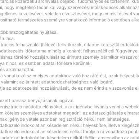
 tárolás közérdekű archiválás céljából, tudományos és történelmi kutat
i, hogy megfelelő technikai vagy szervezési intézkedések alkalmaz
ogellenes kezelésével, véletlen elvesztésével, megsemmisítésével v
osítható természetes személyre vonatkozó információ esetében alkal
többletszolgáltatás nyújtása.
árulása.
rációs felhasználói (hírlevél feliratkozók, űrlapon keresztül érdeklőd
datkezelés időtartama mindig a konkrét felhasználói cél függvénye, d
léshez történő hozzájárulását az érintett személy bármikor visszavon
a nincs, ez esetben adatai törlésre kerülnek.
és alkalmazottai.
 rá vonatkozó személyes adatokhoz való hozzáférést, azok helyesbíté
, valamint az érintett adathordozhatósághoz való jogáról.
a az adatkezelési hozzájárulását, de ez nem érinti a visszavonás el
ímzett panasz benyújtásának jogával.
egisztráció nyújtotta előnyöket, azaz igénybe kívánja venni a webold
m köteles személyes adatokat megadni, az adatszolgáltatás elmar
nak igénybe vétele azonban regisztráció nélkül nem lehetséges.
adatkezelő indokolatlan késedelem nélkül helyesbítse, illetve kiegés
adatkezelő indokolatlan késedelem nélkül törölje a rá vonatkozó pon
s adatokat indokolatlan késedelem nélkül törölje, amennyiben az ada