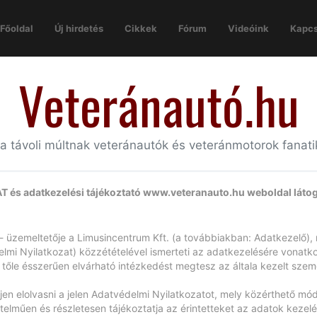
Főoldal
Új hirdetés
Cikkek
Fórum
Videóink
Kapcs
Veteránautó.hu
 a távoli múltnak veteránautók és veteránmotorok fanat
és adatkezelési tájékoztató
www.veteranauto.hu
weboldal látog
 üzemeltetője a Limusincentrum Kft. (a továbbiakban: Adatkezelő), 
elmi Nyilatkozat) közzétételével ismerteti az adatkezelésére vonat
 tőle ésszerűen elvárható intézkedést megtesz az általa kezelt sze
jen elolvasni a jelen Adatvédelmi Nyilatkozatot, mely közérthető mó
lműen és részletesen tájékoztatja az érintetteket az adatok kezelé