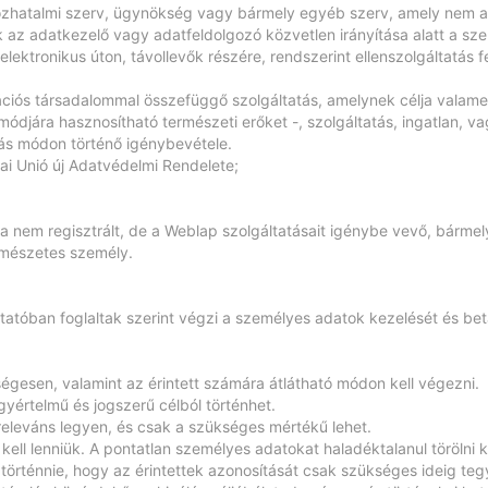
özhatalmi szerv, ügynökség vagy bármely egyéb szerv, amely nem azo
 az adatkezelő vagy adatfeldolgozó közvetlen irányítása alatt a sz
ektronikus úton, távollevők részére, rendszerint ellenszolgáltatás f
mációs társadalommal összefüggő szolgáltatás, amelynek célja valam
módjára hasznosítható természeti erőket -, szolgáltatás, ingatlan, v
más módon történő igénybevétele.
ai Unió új Adatvédelmi Rendelete;
t a nem regisztrált, de a Weblap szolgáltatásait igénybe vevő, bárm
rmészetes személy.
ztatóban foglaltak szerint végzi a személyes adatok kezelését és bet
égesen, valamint az érintett számára átlátható módon kell végezni.
yértelmű és jogszerű célból történhet.
releváns legyen, és csak a szükséges mértékű lehet.
l lenniük. A pontatlan személyes adatokat haladéktalanul törölni ke
történnie, hogy az érintettek azonosítását csak szükséges ideig t