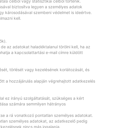
ási célból vagy statisztikai célból történik.
ásával biztosítva legyen a személyes adatok
agy károsodásával szembeni védelmet is ideértve.
mazni kell.
ők).
e az adatokat haladéktalanul törölni kell, ha az
hatja a kapcsolattartási e-mail címre küldött
sét, törlését vagy kezelésének korlátozását, és
őtt a hozzájárulás alapján végrehajtott adatkezelés
al ez irányú szolgáltatását, szükséges a kért
adása számára semmilyen hátrányos
zítse a rá vonatkozó pontatlan személyes adatokat.
tatlan személyes adatokat, az adatkezelő pedig
tkezelésnek nincs más jogalapja.