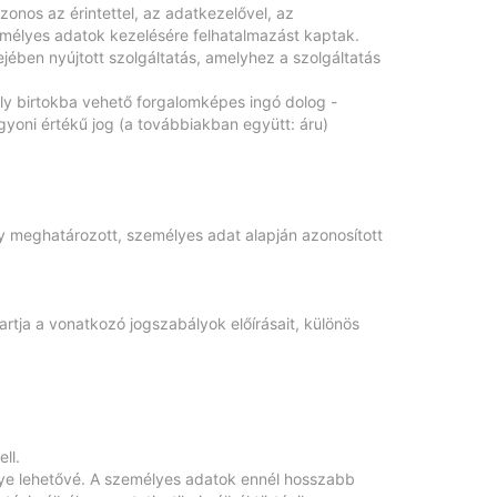
nos az érintettel, az adatkezelővel, az
emélyes adatok kezelésére felhatalmazást kaptak.
ejében nyújtott szolgáltatás, amelyhez a szolgáltatás
ely birtokba vehető forgalomképes ingó dolog -
agyoni értékű jog (a továbbiakban együtt: áru)
ely meghatározott, személyes adat alapján azonosított
artja a vonatkozó jogszabályok előírásait, különös
ll.
egye lehetővé. A személyes adatok ennél hosszabb