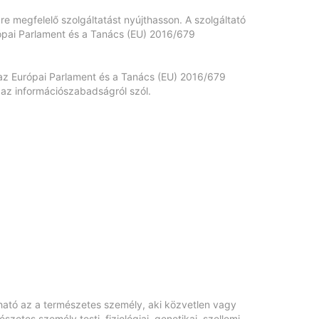
re megfelelő szolgáltatást nyújthasson. A szolgáltató
rópai Parlament és a Tanács (EU) 2016/679
az Európai Parlament és a Tanács (EU) 2016/679
s az információszabadságról szól.
ható az a természetes személy, aki közvetlen vagy
tes személy testi, fiziológiai, genetikai, szellemi,