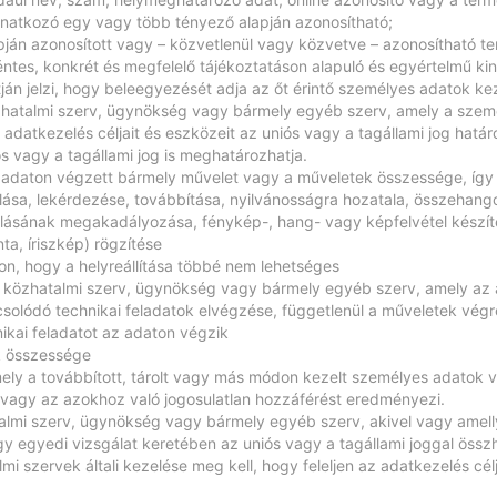
vonatkozó egy vagy több tényező alapján azonosítható;
apján azonosított vagy – közvetlenül vagy közvetve – azonosítható 
éntes, konkrét és megfelelő tájékoztatáson alapuló és egyértelmű kiny
útján jelzi, hogy beleegyezését adja az őt érintő személyes adatok k
zhatalmi szerv, ügynökség vagy bármely egyéb szerv, amely a szemé
adatkezelés céljait és eszközeit az uniós vagy a tagállami jog hat
s vagy a tagállami jog is meghatározhatja.
z adaton végzett bármely művelet vagy a műveletek összessége, így k
lása, lekérdezése, továbbítása, nyilvánosságra hozatala, összehang
lásának megakadályozása, fénykép-, hang- vagy képfelvétel készíté
ta, íriszkép) rögzítése
don, hogy a helyreállítása többé nem lehetséges
y, közhatalmi szerv, ügynökség vagy bármely egyéb szerv, amely az
solódó technikai feladatok elvégzése, függetlenül a műveletek végr
nikai feladatot az adaton végzik
k összessége
mely a továbbított, tárolt vagy más módon kezelt személyes adatok 
t vagy az azokhoz való jogosulatlan hozzáférést eredményezi.
almi szerv, ügynökség vagy bármely egyéb szerv, akivel vagy amellye
gy egyedi vizsgálat keretében az uniós vagy a tagállami joggal ö
lmi szervek általi kezelése meg kell, hogy feleljen az adatkezelés c