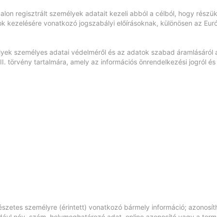
on regisztrált személyek adatait kezeli abból a célból, hogy részük
tok kezelésére vonatkozó jogszabályi előírásoknak, különösen az Eu
lyek személyes adatai védelméről és az adatok szabad áramlásáról 
II. törvény tartalmára, amely az információs önrendelkezési jogról é
szetes személyre (érintett) vonatkozó bármely információ; azonosít
ul név, szám, helymeghatározó adat, online azonosító vagy a természe