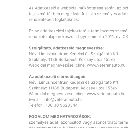
Az Adatkezelő a weboldal működtetése során, az oldal
teljes mértékben meg kíván felelni a személyes ada
rendeletében foglaltaknak.
Ez az adatkezelési tájékoztató a természetes szemé
rendelete alapján készült, figyelemmel a 2011. évi CX
Szolgáltató, adatkezelő megnevezése:
Név: Limusincentrum Kedelmi és Szolgáltató Kft.
Székhely: 1188 Budapest, Kölcsey utca 155/b
Weboldal megnevezése, címe:
www.veteranauto.hu
Az adatkezelő elérhetőségei:
Név: Limusincentrum Kedelmi és Szolgáltató Kft.
Székhely: 11188 Budapest, Kölcsey utca 155/b
Weboldal megnevezése, címe:
www.veteranauto.hu
E-mail :
info@veteranauto.hu
Telefon: +36 30 9623344
FOGALOM MEGHATÁROZÁSOK:
személyes adat: azonosított vagy azonosítható termé
közvetett módon, különösen valamely azonosító, példá