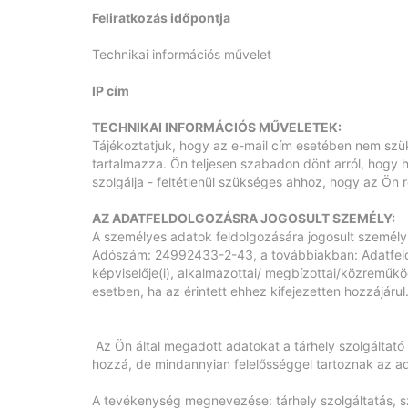
Feliratkozás időpontja
Technikai információs művelet
IP cím
TECHNIKAI INFORMÁCIÓS MŰVELETEK:
Tájékoztatjuk, hogy az e-mail cím esetében nem szü
tartalmazza. Ön teljesen szabadon dönt arról, hogy h
szolgálja - feltétlenül szükséges ahhoz, hogy az Ön r
AZ ADATFELDOLGOZÁSRA JOGOSULT SZEMÉLY:
A személyes adatok feldolgozására jogosult személ
Adószám: 24992433-2-43, a továbbiakban: Adatfeldo
képviselője(i), alkalmazottai/ megbízottai/közremű
esetben, ha az érintett ehhez kifejezetten hozzájárul
Az Ön által megadott adatokat a tárhely szolgáltató 
hozzá, de mindannyian felelősséggel tartoznak az a
A tevékenység megnevezése: tárhely szolgáltatás, sz