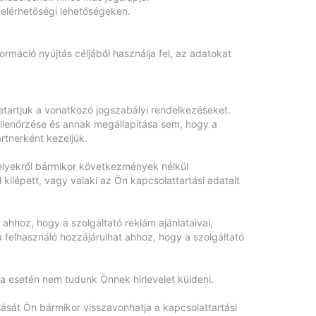
elérhetőségi lehetőségeken.
rmáció nyújtás céljából használja fel, az adatokat
etartjuk a vonatkozó jogszabályi rendelkezéseket.
 ellenőrzése és annak megállapítása sem, hogy a
tnerként kezeljük.
melyekről bármikor következmények nélkül
kilépett, vagy valaki az Ön kapcsolattartási adatait
ahhoz, hogy a szolgáltató reklám ajánlataival,
felhasználó hozzájárulhat ahhoz, hogy a szolgáltató
sa esetén nem tudunk Önnek hírlevelet küldeni.
ását Ön bármikor visszavonhatja a kapcsolattartási