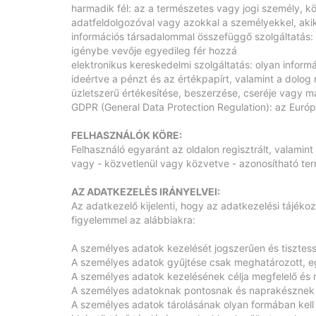
harmadik fél: az a természetes vagy jogi személy, k
adatfeldolgozóval vagy azokkal a személyekkel, akik
információs társadalommal összefüggő szolgáltatás: el
igénybe vevője egyedileg fér hozzá
elektronikus kereskedelmi szolgáltatás: olyan infor
ideértve a pénzt és az értékpapírt, valamint a dolog 
üzletszerű értékesítése, beszerzése, cseréje vagy 
GDPR (General Data Protection Regulation): az Európ
FELHASZNÁLÓK KÖRE:
Felhasználó egyaránt az oldalon regisztrált, valamin
vagy - közvetlenül vagy közvetve - azonosítható te
AZ ADATKEZELÉS IRÁNYELVEI:
Az adatkezelő kijelenti, hogy az adatkezelési tájéko
figyelemmel az alábbiakra:
A személyes adatok kezelését jogszerűen és tisztess
A személyes adatok gyűjtése csak meghatározott, eg
A személyes adatok kezelésének célja megfelelő és 
A személyes adatoknak pontosnak és naprakésznek kel
A személyes adatok tárolásának olyan formában kell 