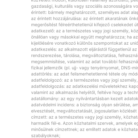
gazdasági, kulturális vagy szociális azonosságára 
érintett: bármely meghatározott, személyes adat al
az érintett hozzájárulása: az érintett akaratának önk
megerősítést félreérthetetlenül kifejező cselekedet 
adatkezelő: az a természetes vagy jogi személy, kö
önállóan vagy másokkal együtt meghatározza; ha az 
kijelölésére vonatkozó különös szempontokat az unió
adatkezelés: az alkalmazott eljárástól függetlenül a
rendszerezése, tárolása, megváltoztatása, felhaszná
megsemmisítése, valamint az adat további felhaszná
fizikai jellemzők (pl. ujj- vagy tenyérnyomat, DNS-min
adattörlés: az adat felismerhetetlenné tétele oly mó
adatfeldolgozó: az a természetes vagy jogi személ
adatfeldolgozás: az adatkezelési műveletekhez kapc
valamint az alkalmazás helyétől, feltéve hogy a tech
adatállomány: az egy nyilvántartásban kezelt adato
adatvédelmi incidens: a biztonság olyan sérülése, a
elvesztését, megváltoztatását, jogosulatlan közlésé
címzett: az a természetes vagy jogi személy, közhat
harmadik fél-e. Azon közhatalmi szervek, amelyek e
minősülnek címzettnek; az említett adatok e közhata
szabályoknak;