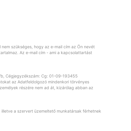
ul nem szükséges, hogy az e-mail cím az Ön nevét
artalmaz. Az e-mail cím - ami a kapcsolattartást
155/b, Cégjegyzékszám: Cg: 01-09-193455
tokat az Adatfeldolgozó mindenkori törvényes
személyek részére nem ad át, kizárólag abban az
, illetve a szervert üzemeltető munkatársak férhetnek