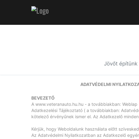
Jövőt építünk
ADATVÉDELMI NYILATKOZAT 
BEVEZETŐ
A
www.veteranauto.hu.hu
- a továbbiakban: Weblap -
Adatkezelési Tájékoztató ( a továbbiakban: Adatvéd
kötelező érvényűnek ismer el. Az Adatkezelő minden
Kérjük, hogy Weboldalunk használata előtt szívesked
Az Adatvédelmi Nyilatkozatban az Adatkezelő egyérte