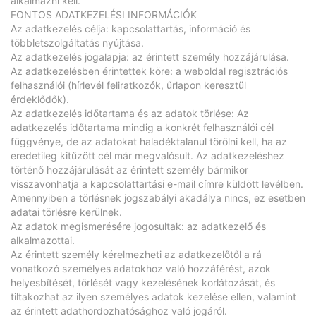
alkalmazni kell.
FONTOS ADATKEZELÉSI INFORMÁCIÓK
Az adatkezelés célja: kapcsolattartás, információ és
többletszolgáltatás nyújtása.
Az adatkezelés jogalapja: az érintett személy hozzájárulása.
Az adatkezelésben érintettek köre: a weboldal regisztrációs
felhasználói (hírlevél feliratkozók, űrlapon keresztül
érdeklődők).
Az adatkezelés időtartama és az adatok törlése: Az
adatkezelés időtartama mindig a konkrét felhasználói cél
függvénye, de az adatokat haladéktalanul törölni kell, ha az
eredetileg kitűzött cél már megvalósult. Az adatkezeléshez
történő hozzájárulását az érintett személy bármikor
visszavonhatja a kapcsolattartási e-mail címre küldött levélben.
Amennyiben a törlésnek jogszabályi akadálya nincs, ez esetben
adatai törlésre kerülnek.
Az adatok megismerésére jogosultak: az adatkezelő és
alkalmazottai.
Az érintett személy kérelmezheti az adatkezelőtől a rá
vonatkozó személyes adatokhoz való hozzáférést, azok
helyesbítését, törlését vagy kezelésének korlátozását, és
tiltakozhat az ilyen személyes adatok kezelése ellen, valamint
az érintett adathordozhatósághoz való jogáról.