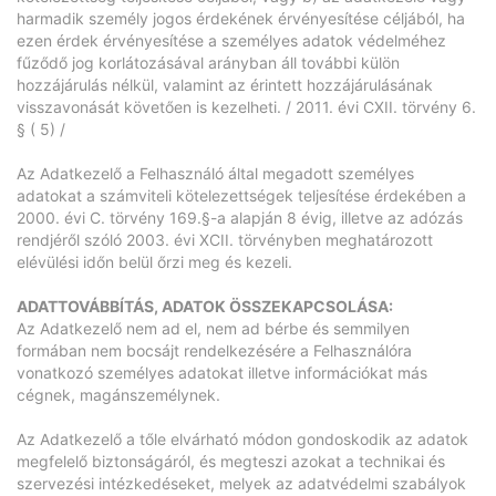
harmadik személy jogos érdekének érvényesítése céljából, ha
ezen érdek érvényesítése a személyes adatok védelméhez
fűződő jog korlátozásával arányban áll további külön
hozzájárulás nélkül, valamint az érintett hozzájárulásának
visszavonását követően is kezelheti. / 2011. évi CXII. törvény 6.
§ ( 5) /
Az Adatkezelő a Felhasználó által megadott személyes
adatokat a számviteli kötelezettségek teljesítése érdekében a
2000. évi C. törvény 169.§-a alapján 8 évig, illetve az adózás
rendjéről szóló 2003. évi XCII. törvényben meghatározott
elévülési időn belül őrzi meg és kezeli.
ADATTOVÁBBÍTÁS, ADATOK ÖSSZEKAPCSOLÁSA:
Az Adatkezelő nem ad el, nem ad bérbe és semmilyen
formában nem bocsájt rendelkezésére a Felhasználóra
vonatkozó személyes adatokat illetve információkat más
cégnek, magánszemélynek.
Az Adatkezelő a tőle elvárható módon gondoskodik az adatok
megfelelő biztonságáról, és megteszi azokat a technikai és
szervezési intézkedéseket, melyek az adatvédelmi szabályok