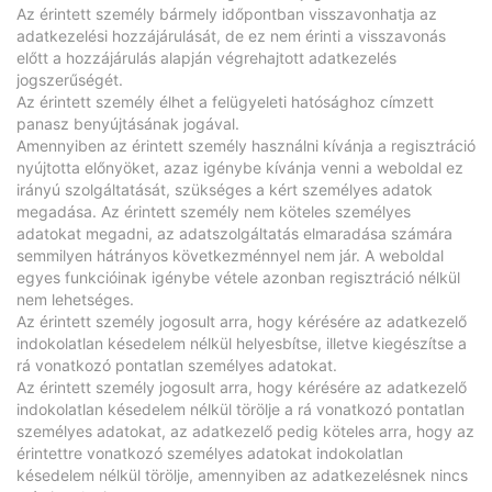
Az érintett személy bármely időpontban visszavonhatja az
adatkezelési hozzájárulását, de ez nem érinti a visszavonás
előtt a hozzájárulás alapján végrehajtott adatkezelés
jogszerűségét.
Az érintett személy élhet a felügyeleti hatósághoz címzett
panasz benyújtásának jogával.
Amennyiben az érintett személy használni kívánja a regisztráció
nyújtotta előnyöket, azaz igénybe kívánja venni a weboldal ez
irányú szolgáltatását, szükséges a kért személyes adatok
megadása. Az érintett személy nem köteles személyes
adatokat megadni, az adatszolgáltatás elmaradása számára
semmilyen hátrányos következménnyel nem jár. A weboldal
egyes funkcióinak igénybe vétele azonban regisztráció nélkül
nem lehetséges.
Az érintett személy jogosult arra, hogy kérésére az adatkezelő
indokolatlan késedelem nélkül helyesbítse, illetve kiegészítse a
rá vonatkozó pontatlan személyes adatokat.
Az érintett személy jogosult arra, hogy kérésére az adatkezelő
indokolatlan késedelem nélkül törölje a rá vonatkozó pontatlan
személyes adatokat, az adatkezelő pedig köteles arra, hogy az
érintettre vonatkozó személyes adatokat indokolatlan
késedelem nélkül törölje, amennyiben az adatkezelésnek nincs