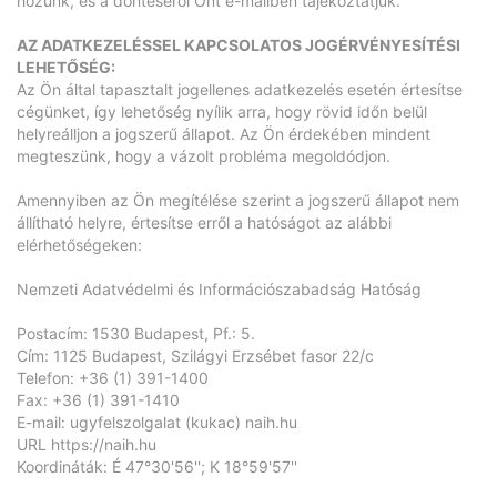
hozunk, és a döntéséről Önt e-mailben tájékoztatjuk.
AZ ADATKEZELÉSSEL KAPCSOLATOS JOGÉRVÉNYESÍTÉSI
LEHETŐSÉG:
Az Ön által tapasztalt jogellenes adatkezelés esetén értesítse
cégünket, így lehetőség nyílik arra, hogy rövid időn belül
helyreálljon a jogszerű állapot. Az Ön érdekében mindent
megteszünk, hogy a vázolt probléma megoldódjon.
Amennyiben az Ön megítélése szerint a jogszerű állapot nem
állítható helyre, értesítse erről a hatóságot az alábbi
elérhetőségeken:
Nemzeti Adatvédelmi és Információszabadság Hatóság
Postacím: 1530 Budapest, Pf.: 5.
Cím: 1125 Budapest, Szilágyi Erzsébet fasor 22/c
Telefon: +36 (1) 391-1400
Fax: +36 (1) 391-1410
E-mail: ugyfelszolgalat (kukac)
naih.hu
URL
https://naih.hu
Koordináták: É 47°30'56''; K 18°59'57''