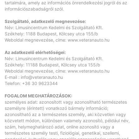
tartalmára, amely az információs önrendelkezési jogról és az
információszabadságról szól.
Szolgáltató, adatkezelő megnevezése:
Név: Limusincentrum Kedelmi és Szolgáltató Kft.
Székhely: 1188 Budapest, Kölcsey utca 155/b
Weboldal megnevezése, címe:
www.veteranauto.hu
Az adatkezelő elérhetőségei:
Név: Limusincentrum Kedelmi és Szolgáltató Kft.
Székhely: 11188 Budapest, Kölcsey utca 155/b
Weboldal megnevezése, címe:
www.veteranauto.hu
E-mail :
info@veteranauto.hu
Telefon: +36 30 9623344
FOGALOM MEGHATÁROZÁSOK:
személyes adat: azonosított vagy azonosítható természetes
személyre (érintett) vonatkozó bármely információ;
azonosítható az a természetes személy, aki közvetlen vagy
közvetett módon, különösen valamely azonosító, például név,
szám, helymeghatározó adat, online azonosító vagy a
természetes személy testi, fiziológiai, genetikai, szellemi,