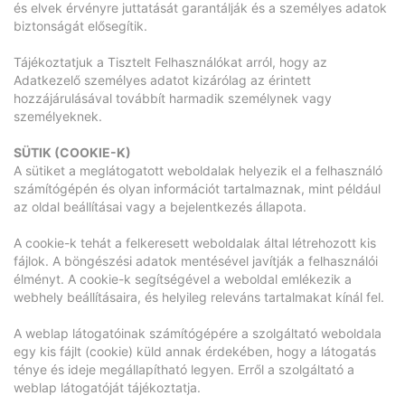
és elvek érvényre juttatását garantálják és a személyes adatok
biztonságát elősegítik.
Tájékoztatjuk a Tisztelt Felhasználókat arról, hogy az
Adatkezelő személyes adatot kizárólag az érintett
hozzájárulásával továbbít harmadik személynek vagy
személyeknek.
SÜTIK (COOKIE-K)
A sütiket a meglátogatott weboldalak helyezik el a felhasználó
számítógépén és olyan információt tartalmaznak, mint például
az oldal beállításai vagy a bejelentkezés állapota.
A cookie-k tehát a felkeresett weboldalak által létrehozott kis
fájlok. A böngészési adatok mentésével javítják a felhasználói
élményt. A cookie-k segítségével a weboldal emlékezik a
webhely beállításaira, és helyileg releváns tartalmakat kínál fel.
A weblap látogatóinak számítógépére a szolgáltató weboldala
egy kis fájlt (cookie) küld annak érdekében, hogy a látogatás
ténye és ideje megállapítható legyen. Erről a szolgáltató a
weblap látogatóját tájékoztatja.