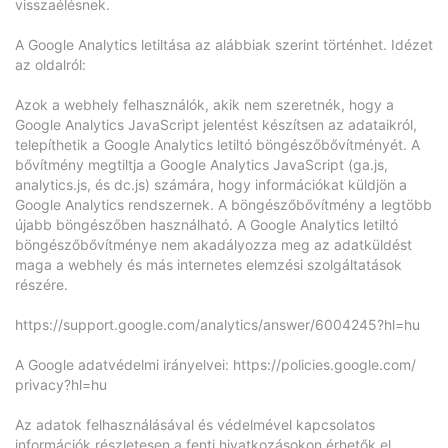
visszaélésnek.
A Google Analytics letiltása az alábbiak szerint történhet. Idézet
az oldalról:
Azok a webhely felhasználók, akik nem szeretnék, hogy a
Google Analytics JavaScript jelentést készítsen az adataikról,
telepíthetik a Google Analytics letiltó böngészőbővítményét. A
bővítmény megtiltja a Google Analytics JavaScript (ga.js,
analytics.js, és dc.js) számára, hogy információkat küldjön a
Google Analytics rendszernek. A böngészőbővítmény a legtöbb
újabb böngészőben használható. A Google Analytics letiltó
böngészőbővítménye nem akadályozza meg az adatküldést
maga a webhely és más internetes elemzési szolgáltatások
részére.
https://support.google.com/
analytics/answer/6004245?hl=hu
A Google adatvédelmi irányelvei:
https://policies.google.com/
privacy?hl=hu
Az adatok felhasználásával és védelmével kapcsolatos
információk részletesen a fenti hivatkozásokon érhetők el.