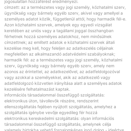
jogosulatlan hozzáférést eredményezi.
címzett: az a természetes vagy jogi személy, közhatalmi szerv,
ügynökség vagy bármely egyéb szerv, akivel vagy amellyel a
személyes adatot közlik, függetlenül attól, hogy harmadik fél-e.
Azon közhatalmi szervek, amelyek egy egyedi vizsgálat
keretében az uniós vagy a tagállami joggal összhangban
férhetnek hozzá személyes adatokhoz, nem minősülnek
címzettnek; az említett adatok e közhatalmi szervek általi
kezelése meg kell, hogy feleljen az adatkezelés céljainak
megfelelően az alkalmazandó adatvédelmi szabályoknak;
harmadik fél: az a természetes vagy jogi személy, közhatalmi
szerv, ügynökség vagy bármely egyéb szerv, amely nem
azonos az érintettel, az adatkezelővel, az adatfeldolgozóval
vagy azokkal a személyekkel, akik az adatkezelő vagy
adatfeldolgozó közvetlen irányítása alatt a személyes adatok
kezelésére felhatalmazást kaptak.
információs társadalommal összefüggő szolgáltatás:
elektronikus úton, távollevők részére, rendszerint
ellenszolgáltatás fejében nyújtott szolgáltatás, amelyhez a
szolgáltatás igénybe vevője egyedileg fér hozzá
elektronikus kereskedelmi szolgáltatás: olyan információs
társadalommal összefüggő szolgáltatás, amelynek célja
valamely birtokba vehető forgalomképes ingó dolog - ideértve