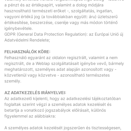
a pénzt és az értékpapírt, valamint a dolog módjára
hasznosítható természeti erőket -, szolgáltatás, ingatlan,
vagyoni értékű jog (a továbbiakban együtt: áru) üzletszerű
értékesítése, beszerzése, cseréje vagy más módon történő
igénybevétele.
GDPR (General Data Protection Regulation): az Európai Unió új
Adatvédelmi Rendelete;
FELHASZNÁLÓK KÖRE:
Felhasználó egyaránt az oldalon regisztrált, valamint a nem
regisztrált, de a Weblap szolgáltatásait igénybe vevő, bármely
meghatározott, személyes adat alapján azonosított vagy -
közvetlenül vagy közvetve - azonosítható természetes
személy.
AZ ADATKEZELÉS IRÁNYELVEI:
Az adatkezelő kijelenti, hogy az adatkezelési tájékoztatóban
foglaltak szerint végzi a személyes adatok kezelését és
betartja a vonatkozó jogszabályok előírásait, különös
figyelemmel az alábbiakra:
A személyes adatok kezelését jogszerűen és tisztességesen,