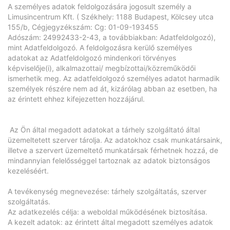
A személyes adatok feldolgozására jogosult személy a
Limusincentrum Kft. ( Székhely: 1188 Budapest, Kölcsey utca
155/b, Cégjegyzékszám: Cg: 01-09-193455
Adószám: 24992433-2-43, a továbbiakban: Adatfeldolgozó),
mint Adatfeldolgozó. A feldolgozásra kerülő személyes
adatokat az Adatfeldolgozó mindenkori törvényes
képviselője(i), alkalmazottai/ megbízottai/közreműködői
ismerhetik meg. Az adatfeldolgozó személyes adatot harmadik
személyek részére nem ad át, kizárólag abban az esetben, ha
az érintett ehhez kifejezetten hozzájárul.
Az Ön által megadott adatokat a tárhely szolgáltató által
üzemeltetett szerver tárolja. Az adatokhoz csak munkatársaink,
illetve a szervert üzemeltető munkatársak férhetnek hozzá, de
mindannyian felelősséggel tartoznak az adatok biztonságos
kezeléséért.
A tevékenység megnevezése: tárhely szolgáltatás, szerver
szolgáltatás.
Az adatkezelés célja: a weboldal működésének biztosítása.
A kezelt adatok: az érintett által megadott személyes adatok