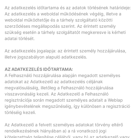
Az adatkezelés időtartama és az adatok törlésének határideje:
Az adatkezelés a weboldal működésének végéig, illetve a
weboldal működtetője és a tárhely szolgáltató közötti
szerződéses megállapodás szerint. Az érintett személy
szükség esetén a tárhely szolgáltatót megkeresve is kérheti
adatai törlését.
Az adatkezelés jogalapja: az érintett személy hozzájárulása,
illetve jogszabályon alapuló adatkezelés.
AZ ADATKEZELÉS IDŐTARTAMA:
A Felhasználó hozzájárulása alapján megadott személyes
adatokat az Adatkezelő az adatkezelés céljának
megvalósulásáig, illetőleg a Felhasználó hozzájárulása
visszavonásáig kezeli. Az Adatkezelő a Felhasználó
regisztrációja során megadott személyes adatait a Weblap
igénybevételének megszűnéséig, így különösen a regisztráció
törléséig kezeli.
Az Adatkezelő a felvett személyes adatokat törvény eltérő
rendelkezésének hiányában a) a rá vonatkozó jogi
kötelezettség teljesítése céljából, vagy b) az adatkezelő vagy