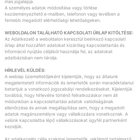
más jogalapja.
A személyes adatok módosítása vagy törlése
kezdeményezhető e-mailben, telefonon vagy levélben a
fentebb megadott elérhetőségi lehetőségeken.
WEBOLDALON TALÁLHATÓ KAPCSOLATI ŰRLAP KITÖLTÉSE:
Az Adatkezelő a weboldalon keresztül beérkező kapcsolati
űrlap által hozzáfért adatokat kizárólag kapcsolattartás és
információ nyújtás céljából használja fel, az adatokat
adatbázisban nem tárolja.
HÍRLEVÉL KÜLDÉS:
A weblap üzemeltetőjeként kijelentjük, hogy az általunk
megjelentetett információk és ismertetők során maradéktalanul
betartjuk a vonatkozó jogszabályi rendelkezéseket. Kijelentjük
továbbá, hogy hírlevélre történő feliratkozáskor nem áll
módunkban a kapcsolattartási adatok valódiságának
ellenőrzése és annak megállapítása sem, hogy a megadott
adatok magánszemélyre vagy vállalkozásra vonatkoznak. A
velünk kapcsolatba lépő vállalkozásokat ügyfél partnerként
kezeljük.
Az adatkezelés célja szakmai ismertetők, reklámot tartalmazó