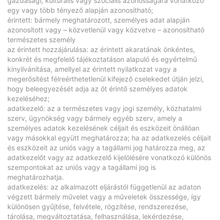
gazdasági, kulturális vagy szociális azonosságára vonatkozó
egy vagy több tényező alapján azonosítható;
érintett: bármely meghatározott, személyes adat alapján
azonosított vagy – közvetlenül vagy közvetve – azonosítható
természetes személy
az érintett hozzájárulása: az érintett akaratának önkéntes,
konkrét és megfelelő tájékoztatáson alapuló és egyértelmű
kinyilvánítása, amellyel az érintett nyilatkozat vagy a
megerősítést félreérthetetlenül kifejező cselekedet útján jelzi,
hogy beleegyezését adja az őt érintő személyes adatok
kezeléséhez;
adatkezelő: az a természetes vagy jogi személy, közhatalmi
szerv, ügynökség vagy bármely egyéb szerv, amely a
személyes adatok kezelésének céljait és eszközeit önállóan
vagy másokkal együtt meghatározza; ha az adatkezelés céljait
és eszközeit az uniós vagy a tagállami jog határozza meg, az
adatkezelőt vagy az adatkezelő kijelölésére vonatkozó különös
szempontokat az uniós vagy a tagállami jog is
meghatározhatja.
adatkezelés: az alkalmazott eljárástól függetlenül az adaton
végzett bármely művelet vagy a műveletek összessége, így
különösen gyűjtése, felvétele, rögzítése, rendszerezése,
tárolása, megváltoztatása, felhasználása, lekérdezése,