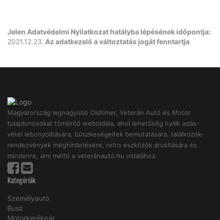
Jelen Adatvédelmi Nyilatkozat hatályba lépésének időpontja:
2021.12.23.
Az adatkezelő a változtatás jogát fenntartja
Magyarország legnagyobb Oldtimer, Veterán Autó és Motor
tulajdonosokat tömörítő weboldala, ahol lehetőség nyílik adás-
vétel lebonyolitására, büszkeségeitek bemutatására, találkozók-
rendezvények meghirdetésére, retro eszközök árusítására és
mindenre, ami méltó a veteránautó.hu oldalához.
Kategóriák
Személyautó
Busz
Motorkerékpár