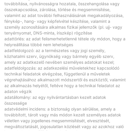
továbbítása, nyilvánosságra hozatala, összehangolása vagy
összekapcsolása, zárolása, törlése és megsemmisítése,
valamint az adat további felhasználásának megakadályozása,
fénykép-, hang- vagy képfelvétel készítése, valamint a
személy azonosítására alkalmas fizikai jellemzők (pl. ujj- vagy
tenyérnyomat, DNS-minta, íriszkép) rögzítése
adattörlés: az adat felismerhetetlenné tétele oly módon, hogy a
helyreállítása többé nem lehetséges
adatfeldolgozó: az a természetes vagy jogi személy,
közhatalmi szerv, ügynökség vagy bármely egyéb szerv,
amely az adatkezelő nevében személyes adatokat kezel;
adatfeldolgozás: az adatkezelési műveletekhez kapcsolódó
technikai feladatok elvégzése, függetlenül a műveletek
végrehajtásához alkalmazott módszertől és eszköztől, valamint
az alkalmazás helyétől, feltéve hogy a technikai feladatot az
adaton végzik
adatállomány: az egy nyilvántartásban kezelt adatok
összessége
adatvédelmi incidens: a biztonság olyan sérülése, amely a
továbbított, tárolt vagy más módon kezelt személyes adatok
véletlen vagy jogellenes megsemmisítését, elvesztését,
megváltoztatását, jogosulatlan közlését vagy az azokhoz való