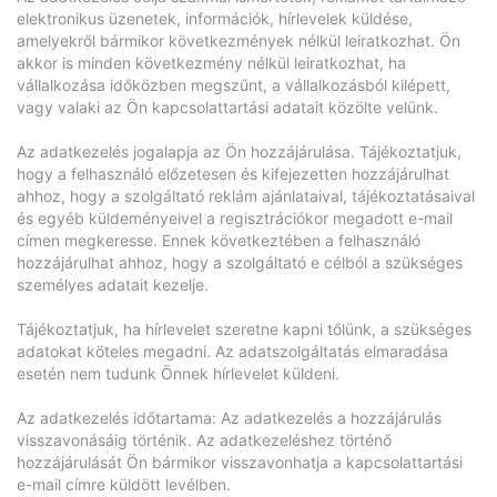
elektronikus üzenetek, információk, hírlevelek küldése,
amelyekről bármikor következmények nélkül leiratkozhat. Ön
akkor is minden következmény nélkül leiratkozhat, ha
vállalkozása időközben megszűnt, a vállalkozásból kilépett,
vagy valaki az Ön kapcsolattartási adatait közölte velünk.
Az adatkezelés jogalapja az Ön hozzájárulása. Tájékoztatjuk,
hogy a felhasználó előzetesen és kifejezetten hozzájárulhat
ahhoz, hogy a szolgáltató reklám ajánlataival, tájékoztatásaival
és egyéb küldeményeivel a regisztrációkor megadott e-mail
címen megkeresse. Ennek következtében a felhasználó
hozzájárulhat ahhoz, hogy a szolgáltató e célból a szükséges
személyes adatait kezelje.
Tájékoztatjuk, ha hírlevelet szeretne kapni tőlünk, a szükséges
adatokat köteles megadni. Az adatszolgáltatás elmaradása
esetén nem tudunk Önnek hírlevelet küldeni.
Az adatkezelés időtartama: Az adatkezelés a hozzájárulás
visszavonásáig történik. Az adatkezeléshez történő
hozzájárulását Ön bármikor visszavonhatja a kapcsolattartási
e-mail címre küldött levélben.