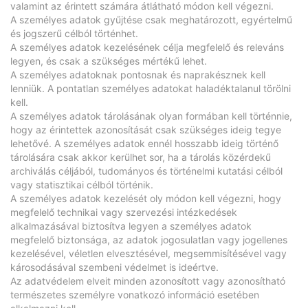
valamint az érintett számára átlátható módon kell végezni.
A személyes adatok gyűjtése csak meghatározott, egyértelmű
és jogszerű célból történhet.
A személyes adatok kezelésének célja megfelelő és releváns
legyen, és csak a szükséges mértékű lehet.
A személyes adatoknak pontosnak és naprakésznek kell
lenniük. A pontatlan személyes adatokat haladéktalanul törölni
kell.
A személyes adatok tárolásának olyan formában kell történnie,
hogy az érintettek azonosítását csak szükséges ideig tegye
lehetővé. A személyes adatok ennél hosszabb ideig történő
tárolására csak akkor kerülhet sor, ha a tárolás közérdekű
archiválás céljából, tudományos és történelmi kutatási célból
vagy statisztikai célból történik.
A személyes adatok kezelését oly módon kell végezni, hogy
megfelelő technikai vagy szervezési intézkedések
alkalmazásával biztosítva legyen a személyes adatok
megfelelő biztonsága, az adatok jogosulatlan vagy jogellenes
kezelésével, véletlen elvesztésével, megsemmisítésével vagy
károsodásával szembeni védelmet is ideértve.
Az adatvédelem elveit minden azonosított vagy azonosítható
természetes személyre vonatkozó információ esetében