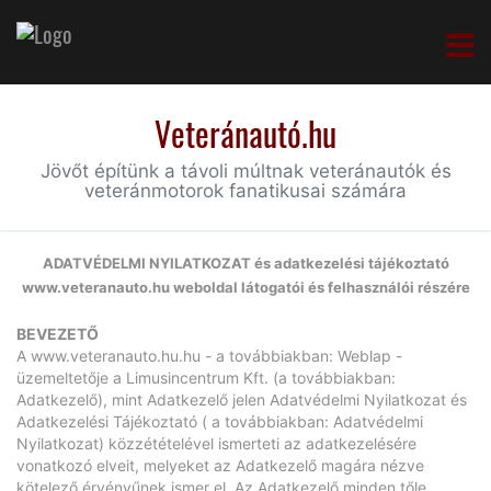
Veteránautó.hu
Jövőt építünk a távoli múltnak veteránautók és
veteránmotorok fanatikusai számára
ADATVÉDELMI NYILATKOZAT és adatkezelési tájékoztató
www.veteranauto.hu
weboldal látogatói és felhasználói részére
BEVEZETŐ
A
www.veteranauto.hu.hu
- a továbbiakban: Weblap -
üzemeltetője a Limusincentrum Kft. (a továbbiakban:
Adatkezelő), mint Adatkezelő jelen Adatvédelmi Nyilatkozat és
Adatkezelési Tájékoztató ( a továbbiakban: Adatvédelmi
Nyilatkozat) közzétételével ismerteti az adatkezelésére
vonatkozó elveit, melyeket az Adatkezelő magára nézve
kötelező érvényűnek ismer el. Az Adatkezelő minden tőle