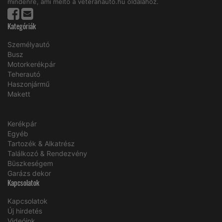
mindenre, ami méltó a veteránautó.hu oldalához.
Kategóriák
Személyautó
Busz
Motorkerékpár
Teherautó
Haszonjármű
Makett
Kerékpár
Egyéb
Tartozék & Alkatrész
Találkozó & Rendezvény
Büszkeségem
Garázs dekor
Kapcsolatok
Kapcsolatok
Új hirdetés
Videóink