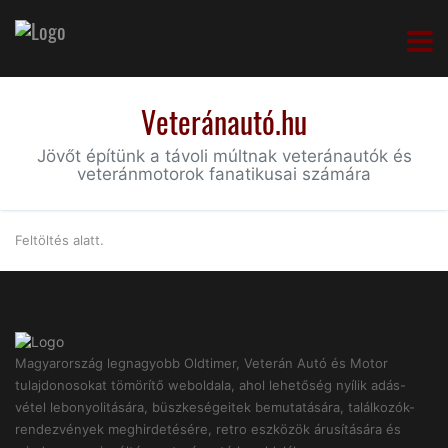
Veteránautó.hu
Jövőt építünk a távoli múltnak veteránautók és
veteránmotorok fanatikusai számára
Feltöltés alatt.
Magyarország legnagyobb Oldtimer, Veterán Autó és Motor
tulajdonosokat tömörítő weboldala, ahol lehetőség nyílik adás-
vétel lebonyolitására, büszkeségeitek bemutatására, találkozók-
rendezvények meghirdetésére, retro eszközök árusítására és