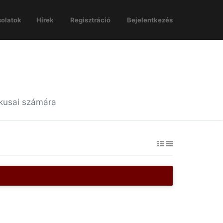
olatok
Hírek
Regisztráció
Bejelentkezés
ikusai számára