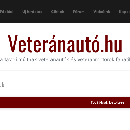
Főoldal
Új hirdetés
Cikkek
Fórum
Videóink
Kapcs
Veteránautó.hu
 a távoli múltnak veteránautók és veteránmotorok fanat
ok
Továbbiak betöltése