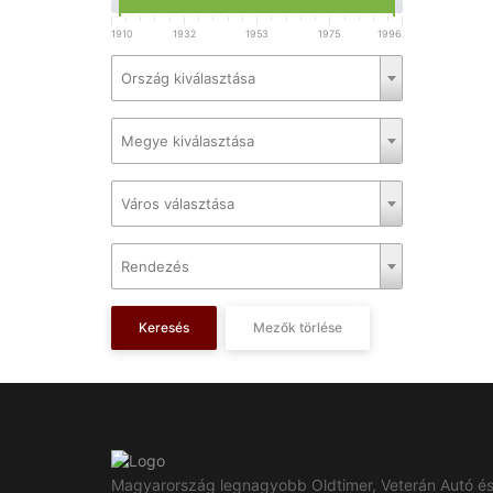
1910
1932
1953
1975
1996
Ország kiválasztása
Megye kiválasztása
Város választása
Rendezés
Keresés
Mezők törlése
Magyarország legnagyobb Oldtimer, Veterán Autó é