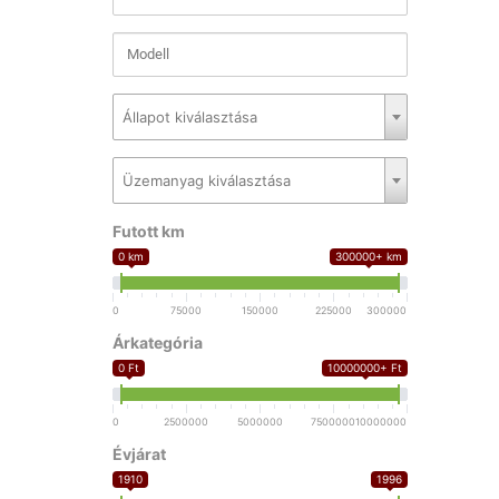
Állapot kiválasztása
Üzemanyag kiválasztása
Futott km
0 km
300000+ km
0
75000
150000
225000
300000
Árkategória
0 Ft
10000000+ Ft
0
2500000
5000000
7500000
10000000
Évjárat
1910
1996