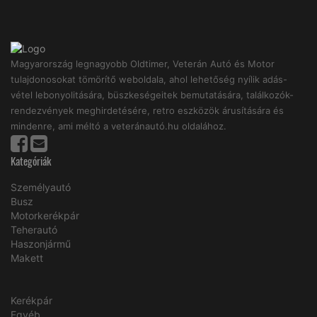
Magyarország legnagyobb Oldtimer, Veterán Autó és Motor
tulajdonosokat tömörítő weboldala, ahol lehetőség nyílik adás-
vétel lebonyolitására, büszkeségeitek bemutatására, találkozók-
rendezvények meghirdetésére, retro eszközök árusítására és
mindenre, ami méltó a veteránautó.hu oldalához.
Kategóriák
Személyautó
Busz
Motorkerékpár
Teherautó
Haszonjármű
Makett
Kerékpár
Egyéb