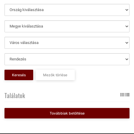
Keresés
Mezők törlése
Találatok
Továbbiak betöltése