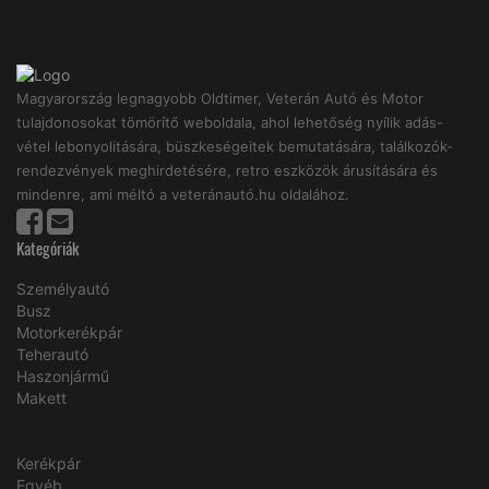
Magyarország legnagyobb Oldtimer, Veterán Autó és Motor
tulajdonosokat tömörítő weboldala, ahol lehetőség nyílik adás-
vétel lebonyolitására, büszkeségeitek bemutatására, találkozók-
rendezvények meghirdetésére, retro eszközök árusítására és
mindenre, ami méltó a veteránautó.hu oldalához.
Kategóriák
Személyautó
Busz
Motorkerékpár
Teherautó
Haszonjármű
Makett
Kerékpár
Egyéb