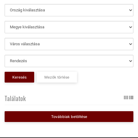
Keresés
Mezők törlése
Találatok
Továbbiak betöltése