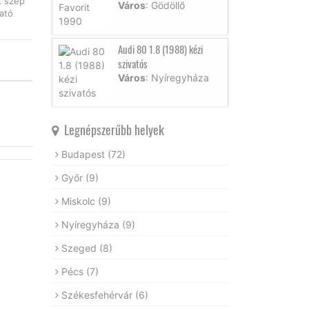
t szép
Város
: Gödöllő
ató
Audi 80 1.8 (1988) kézi
szivatós
Város
: Nyíregyháza
Legnépszerűbb helyek
Budapest
(72)
Győr
(9)
Miskolc
(9)
Nyíregyháza
(9)
Szeged
(8)
Pécs
(7)
Székesfehérvár
(6)