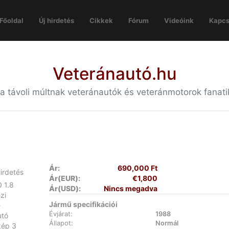
Főoldal
Új hirdetés
Cikkek
Fórum
Videóink
Kapcs
Veteránautó.hu
 a távoli múltnak veteránautók és veteránmotorok fanat
Ár:
690,000 Ft
Ár(EUR):
€1,800
Ár(USD):
Nincs megadva
Jármű specifikációi
Évjárat:
1988
Állapot:
Normál