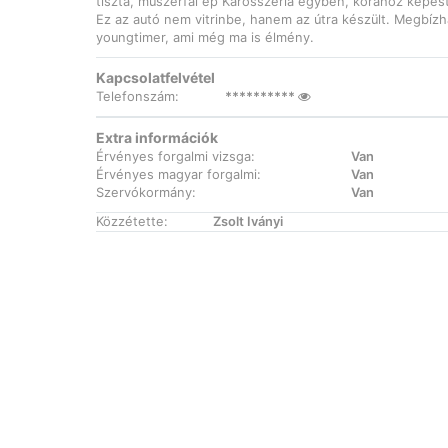
tiszta, műszerfal ép Karosszéria egyben, korához képes
Ez az autó nem vitrinbe, hanem az útra készült. Megbízh
youngtimer, ami még ma is élmény.
Kapcsolatfelvétel
Telefonszám:
**********
Extra információk
Érvényes forgalmi vizsga:
Van
Érvényes magyar forgalmi:
Van
Szervókormány:
Van
Közzétette:
Zsolt Iványi