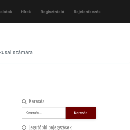
olatok
Hírek
Regisztráció
Bejelentkezés
ikusai számára
Keresés
Keresés
Legutóbbi bejegyzések