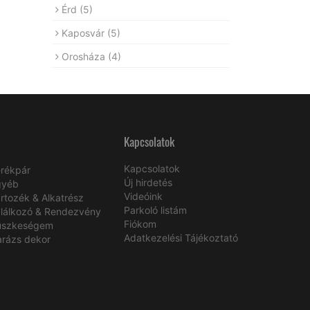
Érd
(5)
Kaposvár
(5)
Orosháza
(4)
Kapcsolatok
Kapcsolatok
rékpár
Új hirdetés
gyéb
Videóink
rtozék & Alkatrész
Parkoló listám
lálkozó & Rendezvény
Fiókom
üszkeségem
Adatkezelési Tájékoztató
rázs dekor