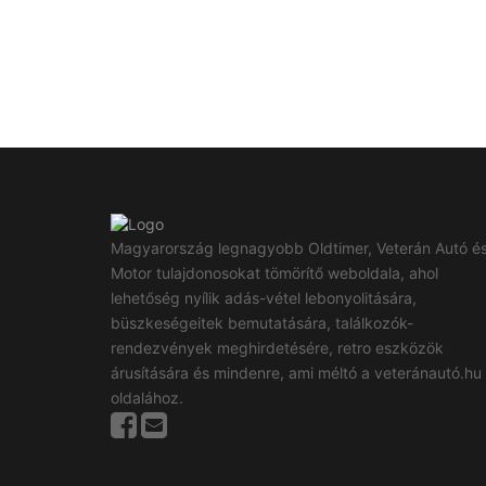
Magyarország legnagyobb Oldtimer, Veterán Autó é
Motor tulajdonosokat tömörítő weboldala, ahol
lehetőség nyílik adás-vétel lebonyolitására,
büszkeségeitek bemutatására, találkozók-
rendezvények meghirdetésére, retro eszközök
árusítására és mindenre, ami méltó a veteránautó.hu
oldalához.