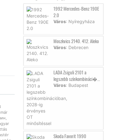
1992 Mercedes-Benz 190E
2.0
Város
: Nyíregyháza
Moszkvics 2140. 412. Aleko
Város
: Debrecen
LADA Zsiguli 2101 a
legszebb színkombináci�...
Város
: Budapest
8
 már
зин,
agyar
ztás
astér
Skoda Favorit 1990