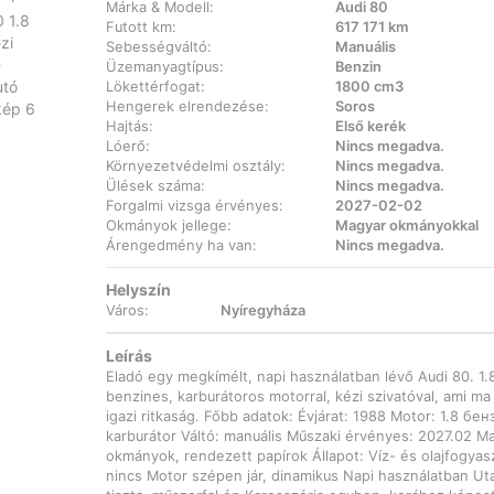
Márka & Modell:
Audi 80
Futott km:
617 171 km
Sebességváltó:
Manuális
Üzemanyagtípus:
Benzin
Lökettérfogat:
1800 cm3
Hengerek elrendezése:
Soros
Hajtás:
Első kerék
Lóerő:
Nincs megadva.
Környezetvédelmi osztály:
Nincs megadva.
Ülések száma:
Nincs megadva.
Forgalmi vizsga érvényes:
2027-02-02
Okmányok jellege:
Magyar okmányokkal
Árengedmény ha van:
Nincs megadva.
Helyszín
Város:
Nyíregyháza
Leírás
Eladó egy megkímélt, napi használatban lévő Audi 80. 1.
benzines, karburátoros motorral, kézi szivatóval, ami ma
igazi ritkaság. Főbb adatok: Évjárat: 1988 Motor: 1.8 бен
karburátor Váltó: manuális Műszaki érvényes: 2027.02 M
okmányok, rendezett papírok Állapot: Víz- és olajfogyas
nincs Motor szépen jár, dinamikus Napi használatban Ut