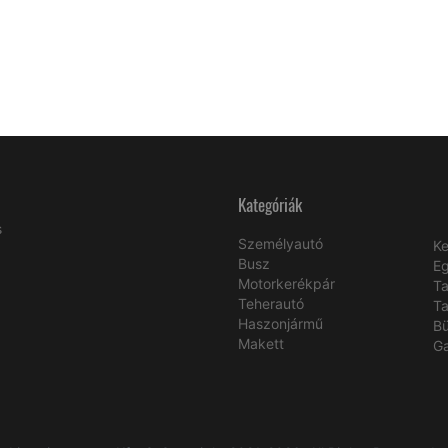
Kategóriák
s
Személyautó
Ke
Busz
E
Motorkerékpár
Ta
Teherautó
Ta
Haszonjármű
B
Makett
Ga