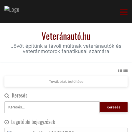
Veteránautó.hu
Jövőt építünk a távoli múltnak veteránautók és
veteránmotorok fanatikusai számára
Továbbiak betöltése
Keresés
Keresés
Legutóbbi bejegyzések