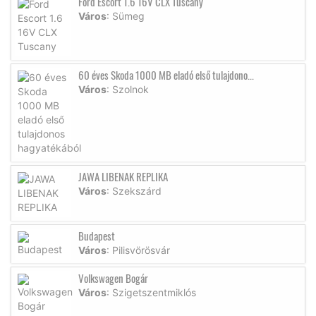
Ford Escort 1.6 16V CLX Tuscany
Város
: Sümeg
60 éves Skoda 1000 MB eladó első tulajdono...
Város
: Szolnok
JAWA LIBENAK REPLIKA
Város
: Szekszárd
Budapest
Város
: Pilisvörösvár
Volkswagen Bogár
Város
: Szigetszentmiklós