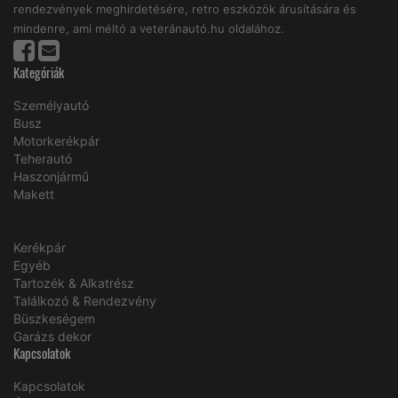
rendezvények meghirdetésére, retro eszközök árusítására és
mindenre, ami méltó a veteránautó.hu oldalához.
Kategóriák
Személyautó
Busz
Motorkerékpár
Teherautó
Haszonjármű
Makett
Kerékpár
Egyéb
Tartozék & Alkatrész
Találkozó & Rendezvény
Büszkeségem
Garázs dekor
Kapcsolatok
Kapcsolatok