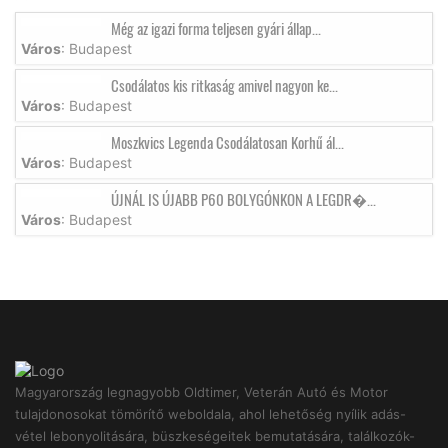
Még az igazi forma teljesen gyári állap...
Város
: Budapest
Csodálatos kis ritkaság amivel nagyon ke...
Város
: Budapest
Moszkvics Legenda Csodálatosan Korhű ál...
Város
: Budapest
ÚJNÁL IS ÚJABB P60 BOLYGÓNKON A LEGDR�...
Város
: Budapest
Magyarország legnagyobb Oldtimer, Veterán Autó és Motor
tulajdonosokat tömörítő weboldala, ahol lehetőség nyílik adás-
vétel lebonyolitására, büszkeségeitek bemutatására, találkozók-