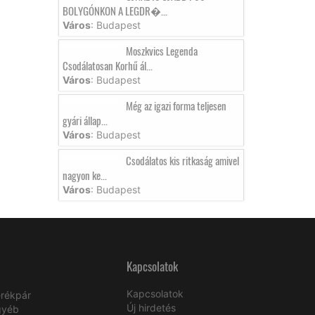
BOLYGÓNKON A LEGDR�...
Város
: Budapest
Moszkvics Legenda
Csodálatosan Korhű ál...
Város
: Budapest
Még az igazi forma teljesen
gyári állap...
Város
: Budapest
Csodálatos kis ritkaság amivel
nagyon ke...
Város
: Budapest
Kapcsolatok
Kapcsolatok
rékpár
Új hirdetés
gyéb