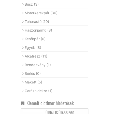
Busz
(3)
Motorkerékpár
(36)
Teherautó
(10)
Haszonjármű
(8)
Kerékpár
(0)
Egyéb
(8)
Alkatrész
(11)
Rendezvény
(1)
Bérlés
(0)
Makett
(5)
Garázs dekor
(1)
Kiemelt oldtimer hirdetések
ÚJNÁL IS ÚJABB P60