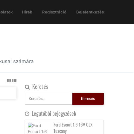
olatok
Hírek
Regisztráció
Bejelentkezés
ikusai számára
Keresés
Keresés
Legutóbbi bejegyzések
Ford Escort 1.6 16V CLX
Tuscany