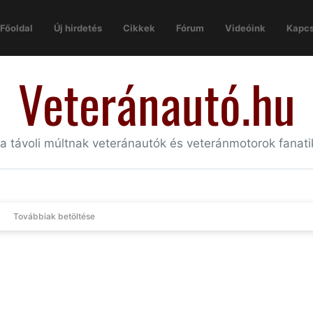
Főoldal
Új hirdetés
Cikkek
Fórum
Videóink
Kapcs
Veteránautó.hu
 a távoli múltnak veteránautók és veteránmotorok fanat
Továbbiak betöltése