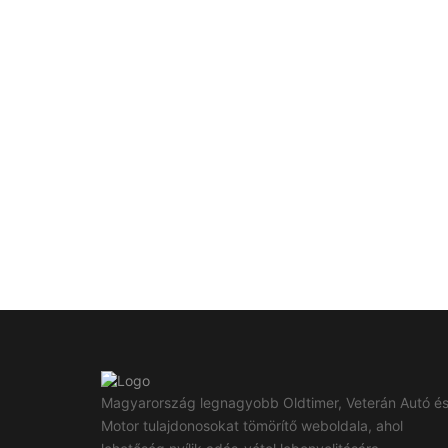
Magyarország legnagyobb Oldtimer, Veterán Autó é
Motor tulajdonosokat tömörítő weboldala, ahol