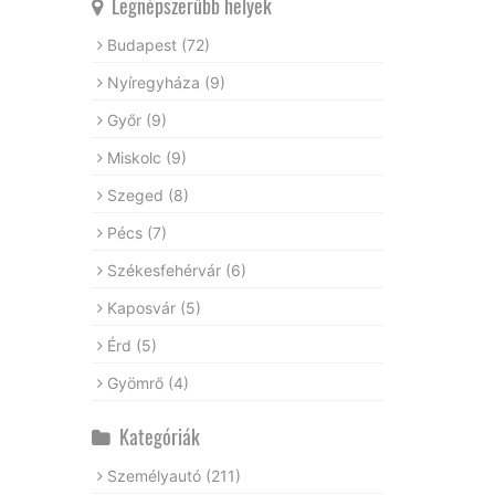
Legnépszerűbb helyek
Budapest
(72)
Nyíregyháza
(9)
Győr
(9)
Miskolc
(9)
Szeged
(8)
Pécs
(7)
Székesfehérvár
(6)
Kaposvár
(5)
Érd
(5)
Gyömrő
(4)
Kategóriák
Személyautó
(211)