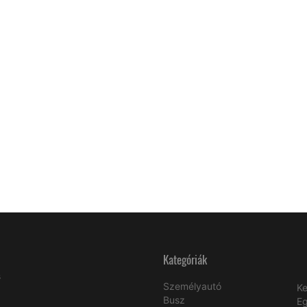
Kategóriák
s
Személyautó
Ke
Busz
E