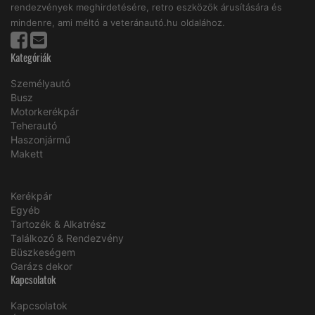
rendezvények meghirdetésére, retro eszközök árusítására és
mindenre, ami méltó a veteránautó.hu oldalához.
Kategóriák
Személyautó
Busz
Motorkerékpár
Teherautó
Haszonjármű
Makett
Kerékpár
Egyéb
Tartozék & Alkatrész
Találkozó & Rendezvény
Büszkeségem
Garázs dekor
Kapcsolatok
Kapcsolatok