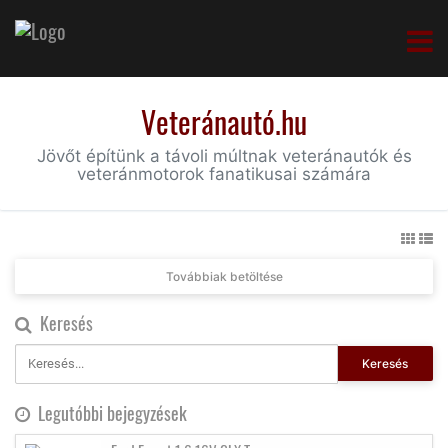
Veteránautó.hu
Jövőt építünk a távoli múltnak veteránautók és
veteránmotorok fanatikusai számára
Továbbiak betöltése
Keresés
Keresés
Legutóbbi bejegyzések