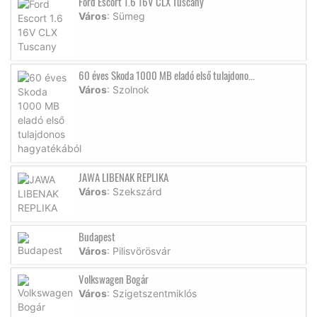
Ford Escort 1.6 16V CLX Tuscany
Város
: Sümeg
60 éves Skoda 1000 MB eladó első tulajdono...
Város
: Szolnok
JAWA LIBENAK REPLIKA
Város
: Szekszárd
Budapest
Város
: Pilisvörösvár
Volkswagen Bogár
Város
: Szigetszentmiklós