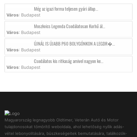
Még az igazi forma teljesen gyári állap...
Város
: Budapest
Moszkvics Legenda Csodálatosan Korhű ál...
Város
: Budapest
ÚJNÁL IS ÚJABB P60 BOLYGÓNKON A LEGDR�...
Város
: Budapest
Csodálatos kis ritkaság amivel nagyon ke...
Város
: Budapest
Magyarország legnagyobb Oldtimer, Veterán Autó és Motor
tulajdonosokat tömörítő weboldala, ahol lehetőség nyílik adás-
vétel lebonyolitására, büszkeségeitek bemutatására, találkozók-