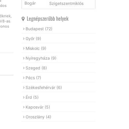
a
Szigetszentmiklós
ndos
tőknek,
Legnépszerűbb helyek
 V8-as
donos
Budapest
(72)
Győr
(9)
Miskolc
(9)
Nyíregyháza
(9)
Szeged
(8)
Pécs
(7)
Székesfehérvár
(6)
Érd
(5)
Kaposvár
(5)
Oroszlány
(4)