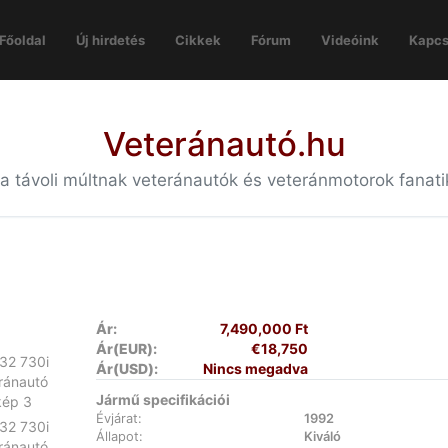
Főoldal
Új hirdetés
Cikkek
Fórum
Videóink
Kapcs
Veteránautó.hu
 a távoli múltnak veteránautók és veteránmotorok fanat
Ár:
7,490,000 Ft
Ár(EUR):
€18,750
Ár(USD):
Nincs megadva
Jármű specifikációi
Évjárat:
1992
Állapot:
Kiváló