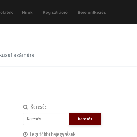
olatok
Hírek
Regisztráció
Bejelentkezés
ikusai számára
Keresés
Keresés
Legutóbbi bejegyzések