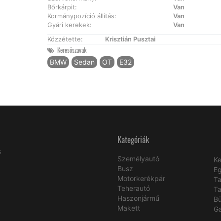
Bőrkárpit:
Van
Kormánypozíció állítás:
Van
Gyári kerekek:
Van
Közzétette:
Krisztián Pusztai
Keresőszavak
BMW
Sedan
OT
E32
Kategóriák
s
Személyautó
Ke
Busz
E
Motorkerékpár
Ta
Teherautó
Ta
Haszonjármű
B
Makett
Ga