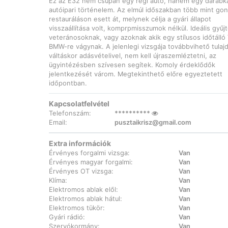
Ez az E32 nem csupán egy régi autó, hanem egy darabk
autóipari történelem. Az elmúl időszakban több mint go
restauráláson esett át, melynek célja a gyári állapot
visszaállítása volt, komprpmisszumok nélkül. Ideális gyűj
veteránosoknak, vagy azoknak akik egy stílusos időtálló
BMW-re vágynak. A jelenlegi vizsgája továbbvihető tulaj
váltáskor adásvételivel, nem kell újraszemléztetni, az
ügyintézésben szívesen segítek. Komoly érdeklődők
jelentkezését várom. Megtekinthető előre egyeztetett
időpontban.
Kapcsolatfelvétel
Telefonszám:
**********
Email:
pusztaikrisz@gmail.com
Extra információk
Érvényes forgalmi vizsga:
Van
Érvényes magyar forgalmi:
Van
Érvényes OT vizsga:
Van
Klíma:
Van
Elektromos ablak elől:
Van
Elektromos ablak hátul:
Van
Elektromos tükör:
Van
Gyári rádió:
Van
Szervókormány:
Van