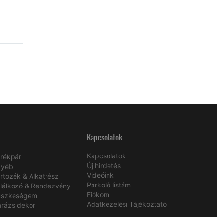
Kapcsolatok
Kapcsolatok
rékpár
Új hirdetés
gyéb
Videóink
rtozék & Alkatrész
Parkoló listám
lálkozó & Rendezvény
Fiókom
üszkeségem
Adatkezelési Tájékoztató
rázs dekor