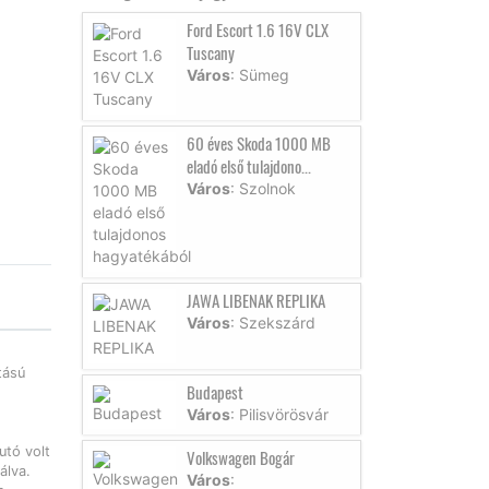
Ford Escort 1.6 16V CLX
Tuscany
Város
: Sümeg
60 éves Skoda 1000 MB
eladó első tulajdono...
Város
: Szolnok
JAWA LIBENAK REPLIKA
Város
: Szekszárd
tású
Budapest
Város
: Pilisvörösvár
tó volt
Volkswagen Bogár
álva.
Város
: