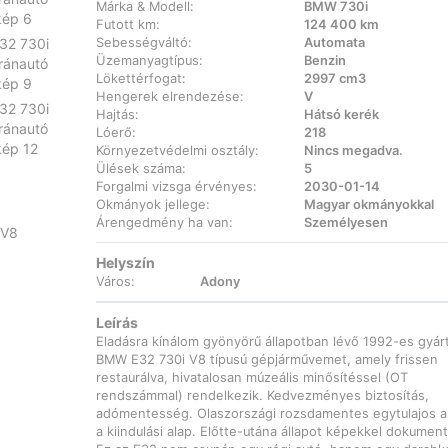
Márka & Modell:
BMW 730i
Futott km:
124 400 km
Sebességváltó:
Automata
Üzemanyagtípus:
Benzin
Lökettérfogat:
2997 cm3
Hengerek elrendezése:
V
Hajtás:
Hátsó kerék
Lóerő:
218
Környezetvédelmi osztály:
Nincs megadva.
Ülések száma:
5
Forgalmi vizsga érvényes:
2030-01-14
Okmányok jellege:
Magyar okmányokkal
Árengedmény ha van:
Személyesen
Helyszín
Város:
Adony
Leírás
Eladásra kínálom gyönyörű állapotban lévő 1992-es gyár
BMW E32 730i V8 típusú gépjárművemet, amely frissen
restaurálva, hivatalosan múzeális minősítéssel (OT
rendszámmal) rendelkezik. Kedvezményes biztosítás,
adómentesség. Olaszországi rozsdamentes egytulajos au
a kiindulási alap. Előtte-utána állapot képekkel dokument