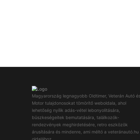
Magyarország legnagyobb Oldtimer, Veterán Autó é
Motor tulajdonosokat tömörítő weboldala, ahol
lehetőség nyílik adás-vétel lebonyolitására,
büszkeségeitek bemutatására, találkozók-
rendezvények meghirdetésére, retro eszközök
árusítására és mindenre, ami méltó a veteránautó.hu
oldalához.