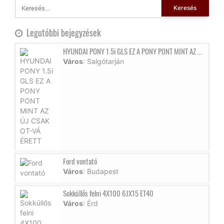
Keresés
Legutóbbi bejegyzések
HYUNDAI PONY 1.5i GLS EZ A PONY PONT MINT AZ ...
Város
: Salgótarján
Ford vontató
Város
: Budapest
Sokküllős felni 4X100 6JX15 ET40
Város
: Érd