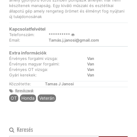
amely gyönyörű vörös színben pompázik amelyet már nem
készítenek manapság. Egy kiváló műszaki és esztétikai
állapotú gép amely rengeteg örömet és élményt fog nyújtani
új tulajdonosának
Kapcsolatfelvétel
Telefonszám:
**********
Email:
Tamá
s.j.janosi@gmail.com
Extra információk
Érvényes forgalmi vizsga:
Van
Érvényes magyar forgalmi:
Van
Érvényes OT vizsga:
Van
Gyári kerekek:
Van
Közzétette:
Tamas J Janosi
Keresőszavak
OT
Honda
Veterán
Keresés