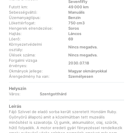
Sevenfifty
Futott km:
49 000 km
Sebességváltó:
Manuális
Üzemanyagtípus:
Benzin
Lökettérfogat:
750 cm3
Hengerek elrendezése:
Soros
Hajtás:
Láncos
Lóerő:
69
Környezetvédelmi
Nincs megadva.
osztály:
Ülések száma:
Nincs megadva.
Forgalmi vizsga
2030.07.18
érvényes:
Okmányok jellege:
Magyar okmányokkal
Árengedmény ha van:
Személyesen
Helyszín
Város:
Szentgotthárd
Leírás
Fájó Szívvel de eladó sorba került szeretett Hondám Ruby.
Gyönyörű állapotú amit a közelmúltban tett muzeális
minősítést is szavatolja. Új gumik, akkumulátor, olaj, szűrők,
hűtő folyadék. A motor eredeti gyári fényezéssel rendelkezik