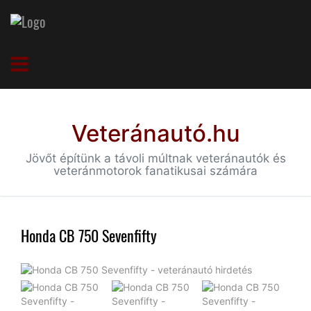
Veteránautó.hu
Jövőt építünk a távoli múltnak veteránautók és
veteránmotorok fanatikusai számára
Honda CB 750 Sevenfifty