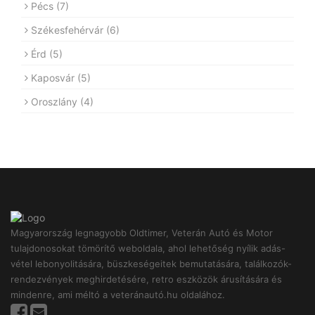
Pécs
(7)
Székesfehérvár
(6)
Érd
(5)
Kaposvár
(5)
Oroszlány
(4)
Magyarország legnagyobb Oldtimer, Veterán Autó és Motor
tulajdonosokat tömörítő weboldala, ahol lehetőség nyílik adás-
vétel lebonyolitására, büszkeségeitek bemutatására, találkozók-
rendezvények meghirdetésére, retro eszközök árusítására és
mindenre, ami méltó a veteránautó.hu oldalához.