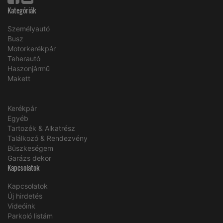
Kategóriák
Személyautó
Busz
Motorkerékpár
Teherautó
Haszonjármű
Makett
Kerékpár
Egyéb
Tartozék & Alkatrész
Találkozó & Rendezvény
Büszkeségem
Garázs dekor
Kapcsolatok
Kapcsolatok
Új hirdetés
Videóink
Parkoló listám