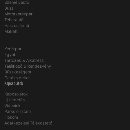
Személyautó
Busz
Motorkerékpár
Teherautó
Haszonjármű
Makett
Kerékpár
Egyéb
Tartozék & Alkatrész
Találkozó & Rendezvény
Büszkeségem
Garázs dekor
Kapcsolatok
Kapcsolatok
Új hirdetés
Videóink
Parkoló listám
Fiókom
Adatkezelési Tájékoztató