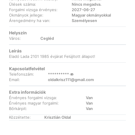
Ülések száma:
Nincs megadva.
Forgalmi vizsga érvényes:
2027-06-27
Okmányok jellege:
Magyar okmányokkal
Árengedmény ha van:
Személyesen
Helyszín
Város:
Cegléd
Leírás
Eladó Lada 2101 1985 évjárat Felújitott állapot!
Kapcsolatfelvétel
Telefonszám:
**********
Email:
oldalkrisz111@gmail.com
Extra információk
Érvényes forgalmi vizsga:
Van
Érvényes magyar forgalmi:
Van
Bőrkárpit:
Van
Közzétette:
Krisztián Oldal