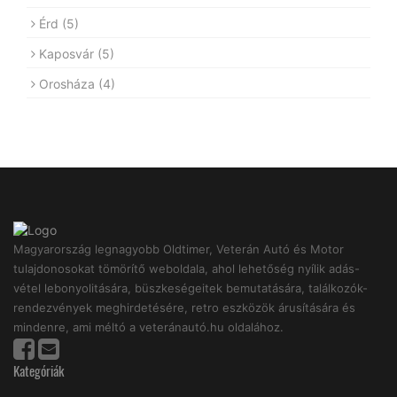
Érd
(5)
Kaposvár
(5)
Orosháza
(4)
Magyarország legnagyobb Oldtimer, Veterán Autó és Motor
tulajdonosokat tömörítő weboldala, ahol lehetőség nyílik adás-
vétel lebonyolitására, büszkeségeitek bemutatására, találkozók-
rendezvények meghirdetésére, retro eszközök árusítására és
mindenre, ami méltó a veteránautó.hu oldalához.
Kategóriák