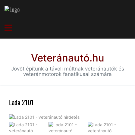
Veteránautó.hu
Jövőt építünk a távoli múltnak veteránautók és
veteránmotorok fanatikusai számára
Lada 2101