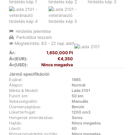
Hirdetés jelentése
Parkolóba teszem
Megtekintés: 83 - 22 nap alatt
Ár:
1,650,000 Ft
Ár(EUR):
€4,350
Ár(USD):
Nincs megadva
Jármű specifikációi
Évjárat:
1985
Állapot:
Normál
Márka & Modell:
Lada 2101
Futott km:
50 km
Sebességváltó:
Manuális
Üzemanyagtípus:
Benzin
Lökettérfogat:
1200 cm3
Hengerek elrendezése:
Soros
Hajtás:
Nincs megadva.
Lóerő:
60
Környezetvédelmi osztály:
Nincs megadva.