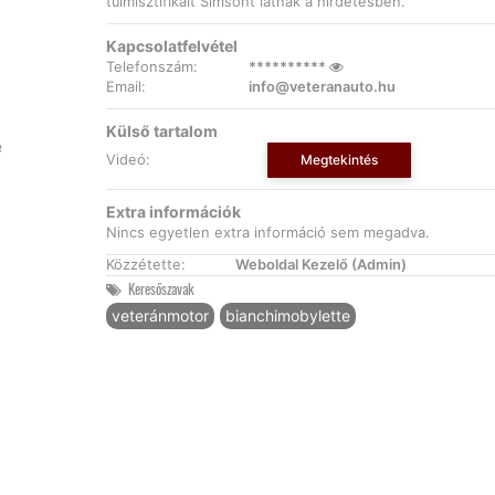
túlmisztifikált Simsont látnak a hirdetésben.
Kapcsolatfelvétel
Telefonszám:
**********
Email:
info@veteranauto.hu
Külső tartalom
Videó:
Megtekintés
Extra információk
Nincs egyetlen extra információ sem megadva.
Közzétette:
Weboldal Kezelő (Admin)
Keresőszavak
veteránmotor
bianchimobylette