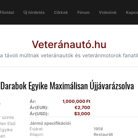
Főoldal
Új hirdetés
Cikkek
Fórum
Videóink
Kapcs
Veteránautó.hu
 a távoli múltnak veteránautók és veteránmotorok fanat
ő Darabok Egyike Maximálisan Újjávarázsolva
Ár:
1,000,000 Ft
Ár(EUR):
€2,700
Ár(USD):
$3,000
Jármű specifikációi
Évjárat:
1958
Állapot:
Restaurált