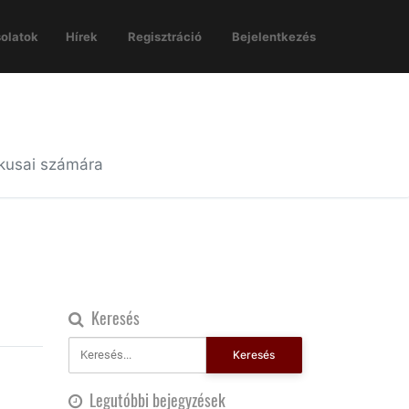
olatok
Hírek
Regisztráció
Bejelentkezés
ikusai számára
Keresés
Keresés
Legutóbbi bejegyzések