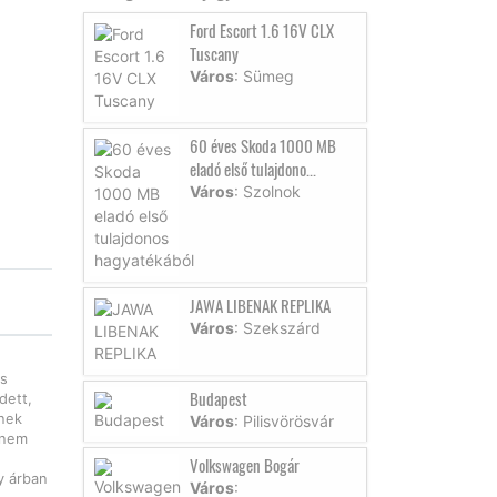
Ford Escort 1.6 16V CLX
Tuscany
Város
: Sümeg
60 éves Skoda 1000 MB
eladó első tulajdono...
Város
: Szolnok
JAWA LIBENAK REPLIKA
Város
: Szekszárd
as
Budapest
dett,
knek
Város
: Pilisvörösvár
 nem
Volkswagen Bogár
y árban
Város
: