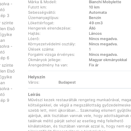
Márka & Modell:
Bianchi Mobylette
Futott km:
10 km
Sebességváltó:
Automata
Üzemanyagtípus:
Benzin
Lökettérfogat:
49 cm3
Hengerek elrendezése:
Álló
Hajtás:
Láncos
Lóerő:
Nincs megadva.
Környezetvédelmi osztály:
Nincs megadva.
Ülések száma:
1
Forgalmi vizsga érvényes:
Nincs megadva.
Okmányok jellege:
Magyar okmányokkal
Árengedmény ha van:
Fix ár
Helyszín
Város:
Budapest
Leírás
Művészi kezek restaurálták rengeteg munkaórával, mag
költségekkel, de végül a megszállottság győzedelmeske
szebb lett, mint újkorában... Szakmailag elismert gyűjtő
ajánljuk, akik tisztában vannak vele, hogy adottságainak
találnak méltó párját sehol az esetleg még fellelhető
kínálatokban, és tisztában vannak azzal is, hogy nem eg