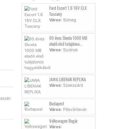
Ford Escort 1.6 16V CLX
Tuscany
Város
: Sümeg
60 éves Skoda 1000 MB
eladó első tulajdono...
Város
: Szolnok
JAWA LIBENAK REPLIKA
Város
: Szekszárd
vaszán
Budapest
g
Város
: Pilisvörösvár
Volkswagen Bogár
Város
: