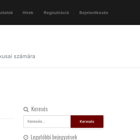
olatok
Hírek
Regisztráció
Bejelentkezés
ikusai számára
Keresés
Keresés
Legutóbbi bejegyzések