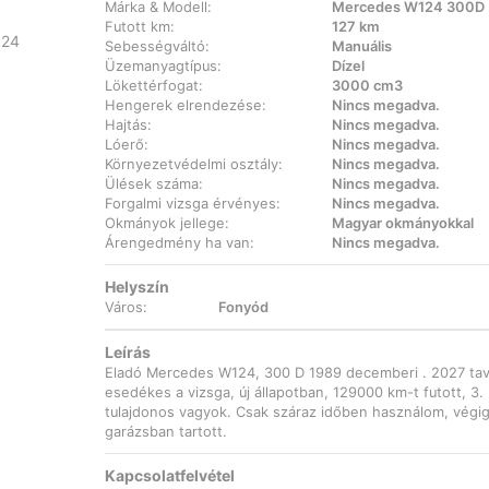
Márka & Modell:
Mercedes W124 300D
Futott km:
127 km
Sebességváltó:
Manuális
Üzemanyagtípus:
Dízel
Lökettérfogat:
3000 cm3
Hengerek elrendezése:
Nincs megadva.
Hajtás:
Nincs megadva.
Lóerő:
Nincs megadva.
Környezetvédelmi osztály:
Nincs megadva.
Ülések száma:
Nincs megadva.
Forgalmi vizsga érvényes:
Nincs megadva.
Okmányok jellege:
Magyar okmányokkal
Árengedmény ha van:
Nincs megadva.
Helyszín
Város:
Fonyód
Leírás
Eladó Mercedes W124, 300 D 1989 decemberi . 2027 ta
esedékes a vizsga, új állapotban, 129000 km-t futott, 3.
tulajdonos vagyok. Csak száraz időben használom, végi
garázsban tartott.
Kapcsolatfelvétel