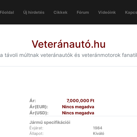
Főoldal
Új hirdetés
Cikkek
Fórum
Videóink
Kapcs
Veteránautó.hu
 a távoli múltnak veteránautók és veteránmotorok fanat
Ár:
7,000,000 Ft
Ár(EUR):
Nincs megadva
Ár(USD):
Nincs megadva
Jármű specifikációi
Évjárat:
1984
Állapot:
Kiváló