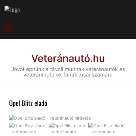
Veteránautó.hu
Jövőt építünk a távoli múltnak veteránautók és
veteránmotorok fanatikusai számára
Opel Blitz eladó