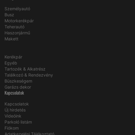
Személyautó
Busz
Motorkerékpár
Teherautó
Haszonjármű
Makett
Kerékpár
Egyéb
Tartozék & Alkatrész
Találkozó & Rendezvény
Büszkeségem
Garázs dekor
Kapcsolatok
Kapcsolatok
Új hirdetés
Videóink
Parkoló listám
Fiókom
Adatkezelési Tájékoztató