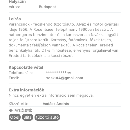
Helyszín
Város:
Budapest
Leírás
Parancsnoki- fecskendő tűzoltóautó. Alváz és motor gyártási
ideje 1956. A Rosenbauer felépítmény 1960ban készült. A
hathengeres benzinmotor és a karosszéria a favázzal együtt
teljes felújításra került. Kormány, futóművek, fékek teljes,
dokumentált felújításon vannak túl. A kocsit télen, eredeti
benzinkályha fűti. OT-s minősítése, érvényes forgalmival van.
Eredeti tartozékok is a kocsi részei.
Kapcsolatfelvétel
Telefonszám:
**********
Email:
soskut4@gmail.com
Extra információk
Nincs egyetlen extra információ sem megadva.
Közzétette:
Vadász András
Keresőszavak
Opel
Blitz
tűzoltó autó