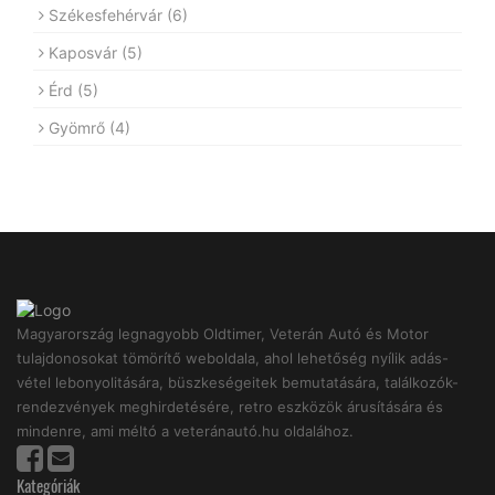
Székesfehérvár
(6)
Kaposvár
(5)
Érd
(5)
Gyömrő
(4)
Magyarország legnagyobb Oldtimer, Veterán Autó és Motor
tulajdonosokat tömörítő weboldala, ahol lehetőség nyílik adás-
vétel lebonyolitására, büszkeségeitek bemutatására, találkozók-
rendezvények meghirdetésére, retro eszközök árusítására és
mindenre, ami méltó a veteránautó.hu oldalához.
Kategóriák