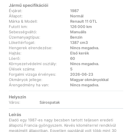
Jármű specifikációi
Évjárat:
1987
Állapot:
Normál
Márka & Modell:
Renault 11 GTL
Futott km:
126 000 km
Sebességváltó:
Manuális
Üzemanyagtípus:
Benzin
Lökettérfogat:
1387 cm3
Hengerek elrendezése:
Nincs megadva.
Hajtás:
Első kerék
Lóerő:
60
Környezetvédelmi osztály:
Nincs megadva.
Ülések száma:
5
Forgalmi vizsga érvényes:
2026-06-23
Okmányok jellege:
Magyar okmányokkal
Árengedmény ha van:
Nincs megadva.
Helyszín
Város:
Sárospatak
Leírás
Eladó egy 1987-es nagy becsben tartott teljesen eredeti
állapotú Francia gyöngyszem. Kevés kilométerrel rendkívül
megkímélt állapotban. Egyetlen gazdánál volt több mint 30