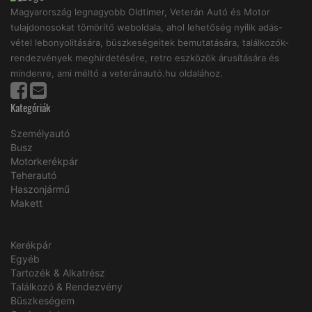
Magyarország legnagyobb Oldtimer, Veterán Autó és Motor
tulajdonosokat tömörítő weboldala, ahol lehetőség nyílik adás-
vétel lebonyolitására, büszkeségeitek bemutatására, találkozók-
rendezvények meghirdetésére, retro eszközök árusítására és
mindenre, ami méltó a veteránautó.hu oldalához.
Kategóriák
Személyautó
Busz
Motorkerékpár
Teherautó
Haszonjármű
Makett
Kerékpár
Egyéb
Tartozék & Alkatrész
Találkozó & Rendezvény
Büszkeségem