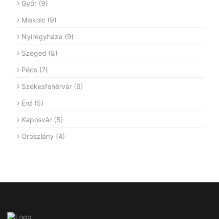
Győr
(9)
Miskolc
(9)
Nyíregyháza
(9)
Szeged
(8)
Pécs
(7)
Székesfehérvár
(6)
Érd
(5)
Kaposvár
(5)
Oroszlány
(4)