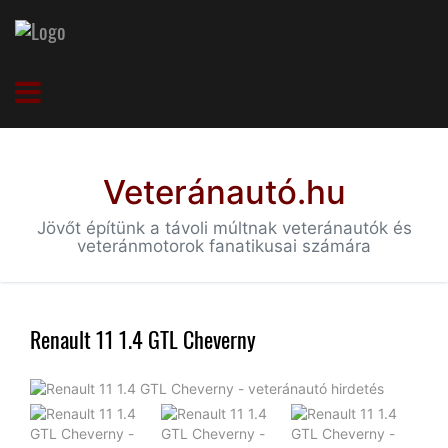
Veteránautó.hu
Jövőt építünk a távoli múltnak veteránautók és
veteránmotorok fanatikusai számára
Renault 11 1.4 GTL Cheverny