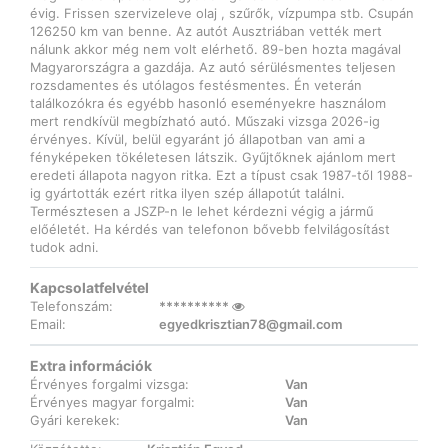
évig. Frissen szervizeleve olaj , szűrők, vízpumpa stb. Csupán
126250 km van benne. Az autót Ausztriában vették mert
nálunk akkor még nem volt elérhető. 89-ben hozta magával
Magyarországra a gazdája. Az autó sérülésmentes teljesen
rozsdamentes és utólagos festésmentes. Én veterán
találkozókra és egyébb hasonló eseményekre használom
mert rendkívül megbízható autó. Műszaki vizsga 2026-ig
érvényes. Kívül, belül egyaránt jó állapotban van ami a
fényképeken tökéletesen látszik. Gyűjtőknek ajánlom mert
eredeti állapota nagyon ritka. Ezt a típust csak 1987-től 1988-
ig gyártották ezért ritka ilyen szép állapotút találni.
Természtesen a JSZP-n le lehet kérdezni végig a jármű
előéletét. Ha kérdés van telefonon bővebb felvilágosítást
tudok adni.
Kapcsolatfelvétel
Telefonszám:
**********
Email:
egyedkrisztian78@gmail.com
Extra információk
Érvényes forgalmi vizsga:
Van
Érvényes magyar forgalmi:
Van
Gyári kerekek:
Van