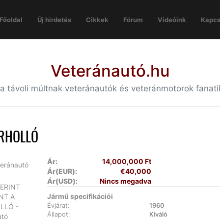
Főoldal
Új hirdetés
Cikkek
Fórum
Videóink
Kapcs
Veteránautó.hu
 a távoli múltnak veteránautók és veteránmotorok fanat
ÉRHOLLÓ
Ár:
14,000,000 Ft
Ár(EUR):
€40,000
Ár(USD):
Nincs megadva
Jármű specifikációi
Évjárat:
1960
Állapot:
Kiváló