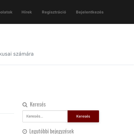
olatok
Hírek
Regisztráció
Bejelentkezés
ikusai számára
Keresés
Keresés
Legutóbbi bejegyzések