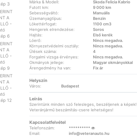
Márka & Modell:
Skoda Felicia Kabrio
Futott km:
9 000 km
Sebességváltó:
Manuális
Üzemanyagtípus:
Benzin
Lökettérfogat:
1100 cm3
Hengerek elrendezése:
Soros
Hajtás:
Első kerék
Lóerő:
Nincs megadva.
Környezetvédelmi osztály:
Nincs megadva.
Ülések száma:
4
Forgalmi vizsga érvényes:
Nincs megadva.
Okmányok jellege:
Magyar okmányokkal
Árengedmény ha van:
Fix ár
Helyszín
Város:
Budapest
Leírás
Szerintünk minden szó felesleges, beszéljenek a képek!
Veteránjármű beszámítás-csere lehetséges!
Kapcsolatfelvétel
Telefonszám:
**********
Email:
info@veteranauto.hu