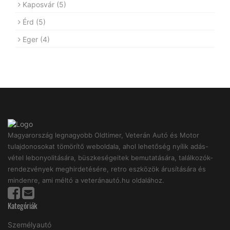
Kaposvár
(5)
Érd
(5)
Eger
(4)
Magyarország legnagyobb Oldtimer, Veterán Autó és Motor
tulajdonosokat tömörítő weboldala, ahol lehetőség nyílik adás-
vétel lebonyolitására, büszkeségeitek bemutatására, találkozók-
rendezvények meghirdetésére, retro eszközök árusítására és
mindenre, ami méltó a veteránautó.hu oldalához.
Kategóriák
Személyautó