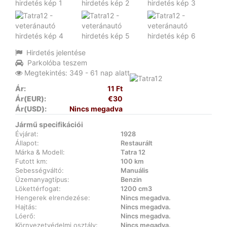
Hirdetés jelentése
Parkolóba teszem
Megtekintés: 349 - 61 nap alatt
Ár:
11 Ft
Ár(EUR):
€30
Ár(USD):
Nincs megadva
Jármű specifikációi
Évjárat:
1928
Állapot:
Restaurált
Márka & Modell:
Tatra 12
Futott km:
100 km
Sebességváltó:
Manuális
Üzemanyagtípus:
Benzin
Lökettérfogat:
1200 cm3
Hengerek elrendezése:
Nincs megadva.
Hajtás:
Nincs megadva.
Lóerő:
Nincs megadva.
Környezetvédelmi osztály:
Nincs megadva.