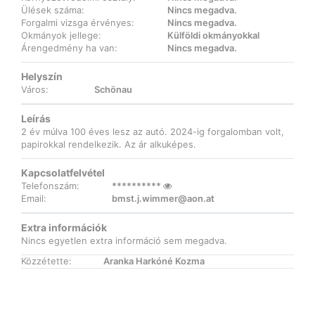
Ülések száma:
Nincs megadva.
Forgalmi vizsga érvényes:
Nincs megadva.
Okmányok jellege:
Külföldi okmányokkal
Árengedmény ha van:
Nincs megadva.
Helyszín
Város:
Schönau
Leírás
2 év múlva 100 éves lesz az autó. 2024-ig forgalomban volt,
papirokkal rendelkezik. Az ár alkuképes.
Kapcsolatfelvétel
Telefonszám:
**********
Email:
bmst.j.wimmer@aon.at
Extra információk
Nincs egyetlen extra információ sem megadva.
Közzétette:
Aranka Harkóné Kozma