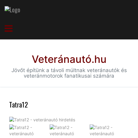
Veteránautó.hu
Jövőt építünk a távoli múltnak veteránautók és
veteránmotorok fanatikusai számára
Tatra12