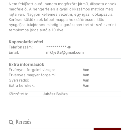
Nem felújított autó, hanem megőrzött jármű, állapota ennek
megfelelő. A hengerfejen a gyári cikkszámos matrica még
rajta van. Nagyon kellemes vezetni, egy igazi időkapszula.
Kérésre küldök sok képet mappa hozzáféréssel. Idős
nyugdíjas tulajdonos mindig is garázsban tartott szó szerint
templomba járos autója 10 éve.
Kapcsolatfelvétel
Telefonszám:
**********
Email:
mk1jetta@gmail.com
Extra információk
Érvényes forgalmi vizsga:
Van
Érvényes magyar forgalmi:
Van
Gyári rádió:
Van
Extra kerekek:
Van
Közzétette:
Juhász Balázs
Keresés