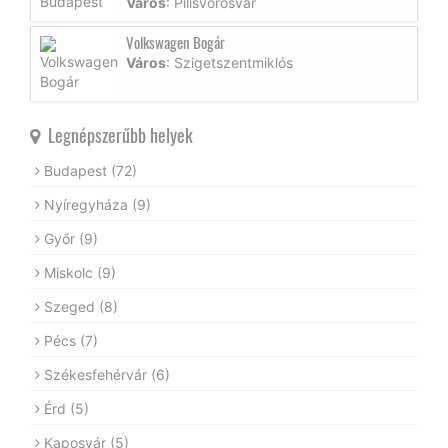
Város
: Pilisvörösvár
Volkswagen Bogár
Város
: Szigetszentmiklós
Legnépszerűbb helyek
Budapest
(72)
Nyíregyháza
(9)
Győr
(9)
Miskolc
(9)
Szeged
(8)
Pécs
(7)
Székesfehérvár
(6)
Érd
(5)
Kaposvár
(5)