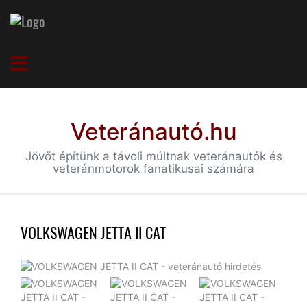
Veteránautó.hu
Jövőt építünk a távoli múltnak veteránautók és
veteránmotorok fanatikusai számára
VOLKSWAGEN JETTA II CAT