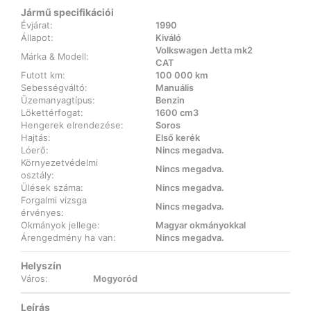
Jármű specifikációi
Évjárat:
1990
Állapot:
Kiváló
Volkswagen Jetta mk2
Márka & Modell:
CAT
Futott km:
100 000 km
Sebességváltó:
Manuális
Üzemanyagtípus:
Benzin
Lökettérfogat:
1600 cm3
Hengerek elrendezése:
Soros
Hajtás:
Első kerék
Lóerő:
Nincs megadva.
Környezetvédelmi
Nincs megadva.
osztály:
Ülések száma:
Nincs megadva.
Forgalmi vizsga
Nincs megadva.
érvényes:
Okmányok jellege:
Magyar okmányokkal
Árengedmény ha van:
Nincs megadva.
Helyszín
Város:
Mogyoród
Leírás