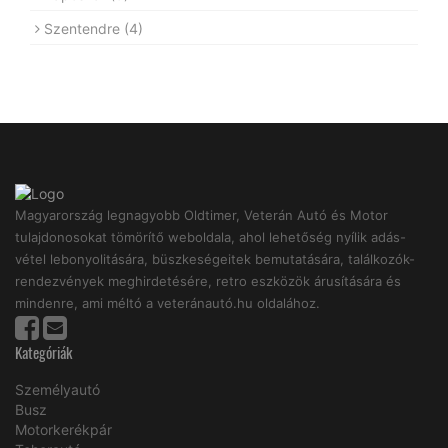
Szentendre
(4)
Magyarország legnagyobb Oldtimer, Veterán Autó és Motor
tulajdonosokat tömörítő weboldala, ahol lehetőség nyílik adás-
vétel lebonyolitására, büszkeségeitek bemutatására, találkozók-
rendezvények meghirdetésére, retro eszközök árusítására és
mindenre, ami méltó a veteránautó.hu oldalához.
Kategóriák
Személyautó
Busz
Motorkerékpár