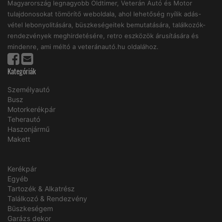
Magyarország legnagyobb Oldtimer, Veterán Autó és Motor
tulajdonosokat tömörítő weboldala, ahol lehetőség nyílik adás-
vétel lebonyolitására, büszkeségeitek bemutatására, találkozók-
rendezvények meghirdetésére, retro eszközök árusítására és
mindenre, ami méltó a veteránautó.hu oldalához.
Kategóriák
Személyautó
Busz
Motorkerékpár
Teherautó
Haszonjármű
Makett
Kerékpár
Egyéb
Tartozék & Alkatrész
Találkozó & Rendezvény
Büszkeségem
Garázs dekor