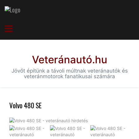
Veteránautó.hu
Jövőt építünk a távoli múltnak veteránautók és
veteránmotorok fanatikusai számára
Volvo 480 SE