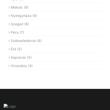
Miskolc
(9)
Nyíregyháza
(9)
Szeged
(8)
Pécs
(7)
Székesfehérvár
(6)
Érd
(5)
Kaposvár
(5)
Oroszlány
(4)