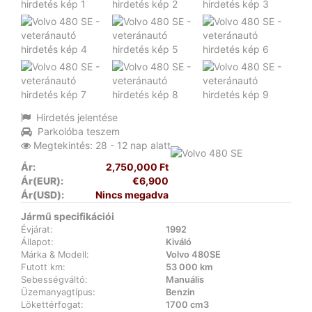
Hirdetés jelentése
Parkolóba teszem
Megtekintés: 28 - 12 nap alatt
Ár:
2,750,000 Ft
Ár(EUR):
€6,900
Ár(USD):
Nincs megadva
Jármű specifikációi
Évjárat:
1992
Állapot:
Kiváló
Márka & Modell:
Volvo 480SE
Futott km:
53 000 km
Sebességváltó:
Manuális
Üzemanyagtípus:
Benzin
Lökettérfogat:
1700 cm3