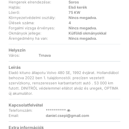
Hengerek elrendezése:
Soros
Hajtás:
Első kerék
Lóerő:
75 KW
Környezetvédelmi osztály:
Nincs megadva.
Ülések száma:
4
Forgalmi vizsga érvényes:
Nincs megadva.
Okmányok jellege:
Külföldi okmányokkal
Árengedmény ha van:
Nincs megadva.
Helyszín
Város:
Trnava
Leírás
Eladó kituno állapotu Volvo 480 SE, 1992 évjárat. Hollandiábol
behozva 2022 ben 1. tulajdonostól. precízen vezetett
szervízkony, renszeressen karbantartott autó . 53 000 km
futott. DINITRÓL védelemmel ellátot alváz és uregek, OPTIMA
új akumulátor.
Kapcsolatfelvétel
Telefonszám:
**********
Email:
daniel.csepi@gmail.com
Extra információk